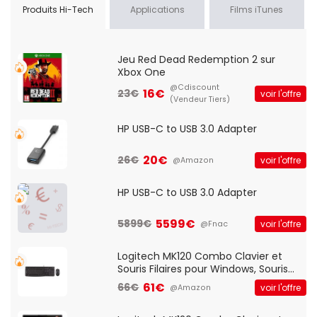
Produits Hi-Tech
Applications
Films iTunes
Jeu Red Dead Redemption 2 sur
Xbox One
@Cdiscount
16€
23€
voir l'offre
(Vendeur Tiers)
HP USB-C to USB 3.0 Adapter
20€
26€
voir l'offre
@Amazon
HP USB-C to USB 3.0 Adapter
5599€
5899€
voir l'offre
@Fnac
Logitech MK120 Combo Clavier et
Souris Filaires pour Windows, Souris
Optique Filaire, Connexion USB Plug
61€
66€
voir l'offre
@Amazon
And Play, Confortable, Taille
Standard, PC/Portable, Clavier