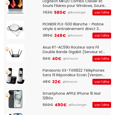
QWERTY UK - Noir
Logitech MK120 Combo Clavier et
Souris Filaires pour Windows, Souris
Optique Filaire, Connexion USB Plug
580€
763€
voir l'offre
@Boulanger
And Play, Confortable, Taille
Standard, PC/Portable, Clavier
QWERTY UK - Noir
PIONEER PLX-500 Blanche - Platine
vinyle à entraénement direct 3
vitesses (33-45-78 trs/min) avec
349€
385€
voir l'offre
@Amazon
pre-ampli intégré et port USB
Asus RT-AC59U Routeur sans Fil
Double Bande Gigabit (Serveur et
Client VPN, Triple Vlan, Mode Point
40€
50€
voir l'offre
@Amazon
d'accès et Bridge, contrôle Parental,
Qos)
Panasonic KX-TG6822 Téléphones
Sans fil Répondeur Ecran [Version
Française]
32€
48€
voir l'offre
@Amazon
Smartphone APPLE iPhone 15 Noir
128Go
490€
500€
voir l'offre
@Boulanger