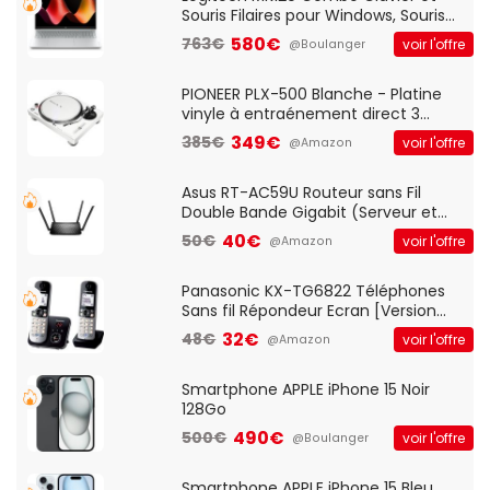
Souris Filaires pour Windows, Souris
Optique Filaire, Connexion USB Plug
580€
763€
voir l'offre
@Boulanger
And Play, Confortable, Taille
Standard, PC/Portable, Clavier
QWERTY UK - Noir
PIONEER PLX-500 Blanche - Platine
vinyle à entraénement direct 3
vitesses (33-45-78 trs/min) avec
349€
385€
voir l'offre
@Amazon
pre-ampli intégré et port USB
Asus RT-AC59U Routeur sans Fil
Double Bande Gigabit (Serveur et
Client VPN, Triple Vlan, Mode Point
40€
50€
voir l'offre
@Amazon
d'accès et Bridge, contrôle Parental,
Qos)
Panasonic KX-TG6822 Téléphones
Sans fil Répondeur Ecran [Version
Française]
32€
48€
voir l'offre
@Amazon
Smartphone APPLE iPhone 15 Noir
128Go
490€
500€
voir l'offre
@Boulanger
Smartphone APPLE iPhone 15 Bleu