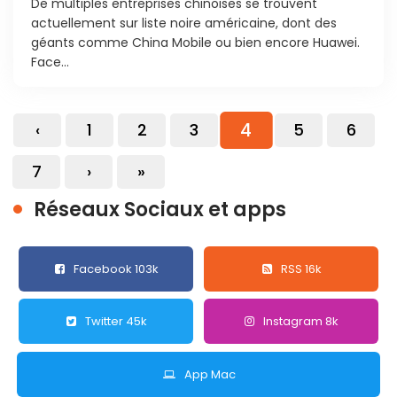
De multiples entreprises chinoises se trouvent
actuellement sur liste noire américaine, dont des
géants comme China Mobile ou bien encore Huawei.
Face...
4
‹
1
2
3
5
6
7
›
»
Réseaux Sociaux et apps
Facebook 103k
RSS 16k
Twitter 45k
Instagram 8k
App Mac