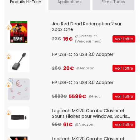
Produits Hi-Tech
Applications
Films iTunes
Jeu Red Dead Redemption 2 sur
Xbox One
@Cdiscount
16€
23€
voir l'offre
(Vendeur Tiers)
HP USB-C to USB 3.0 Adapter
20€
26€
voir l'offre
@Amazon
HP USB-C to USB 3.0 Adapter
5599€
5899€
voir l'offre
@Fnac
Logitech MK120 Combo Clavier et
Souris Filaires pour Windows, Souris
Optique Filaire, Connexion USB Plug
61€
66€
voir l'offre
@Amazon
And Play, Confortable, Taille
Standard, PC/Portable, Clavier
QWERTY UK - Noir
Logitech MK120 Combo Clavier et