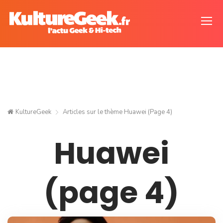
KultureGeek
Articles sur le thème
Huawei
(Page 4)
Huawei
(page 4)