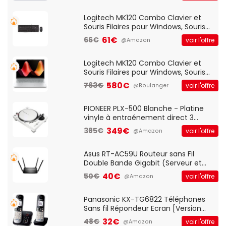
Logitech MK120 Combo Clavier et
Souris Filaires pour Windows, Souris
Optique Filaire, Connexion USB Plug
61€
66€
voir l'offre
@Amazon
And Play, Confortable, Taille
Standard, PC/Portable, Clavier
QWERTY UK - Noir
Logitech MK120 Combo Clavier et
Souris Filaires pour Windows, Souris
Optique Filaire, Connexion USB Plug
580€
763€
voir l'offre
@Boulanger
And Play, Confortable, Taille
Standard, PC/Portable, Clavier
QWERTY UK - Noir
PIONEER PLX-500 Blanche - Platine
vinyle à entraénement direct 3
vitesses (33-45-78 trs/min) avec
349€
385€
voir l'offre
@Amazon
pre-ampli intégré et port USB
Asus RT-AC59U Routeur sans Fil
Double Bande Gigabit (Serveur et
Client VPN, Triple Vlan, Mode Point
40€
50€
voir l'offre
@Amazon
d'accès et Bridge, contrôle Parental,
Qos)
Panasonic KX-TG6822 Téléphones
Sans fil Répondeur Ecran [Version
Française]
32€
48€
voir l'offre
@Amazon