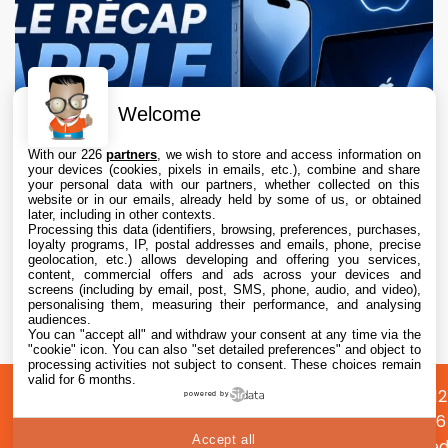
Welcome
With our 226
partners
, we wish to store and access information on
your devices (cookies, pixels in emails, etc.), combine and share
your personal data with our partners, whether collected on this
website or in our emails, already held by some of us, or obtained
later, including in other contexts.
Processing this data (identifiers, browsing, preferences, purchases,
loyalty programs, IP, postal addresses and emails, phone, precise
geolocation, etc.) allows developing and offering you services,
content, commercial offers and ads across your devices and
Le récap Apple de la semaine : iPhone Ultra,
screens (including by email, post, SMS, phone, audio, and video),
Apple Watch, IA et hausses de prix au menu
personalising them, measuring their performance, and analysing
audiences.
You can "accept all" and withdraw your consent at any time via the
9 Aug. 2026 • 20:03
"cookie" icon
. You can also "set detailed preferences" and object to
processing activities not subject to consent. These choices remain
valid for 6 months.
A
Préférences
Confidentialité
© 2012
powered by
propos
cookies
2026
Accept all
i2CMed