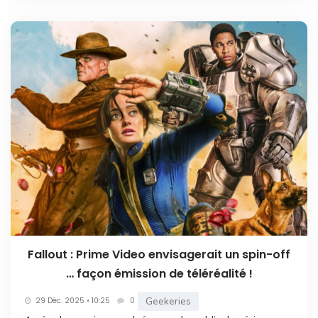
Fallout : Prime Video envisagerait un spin-off
… façon émission de téléréalité !
Geekeries
29 Déc. 2025 • 10:25
0