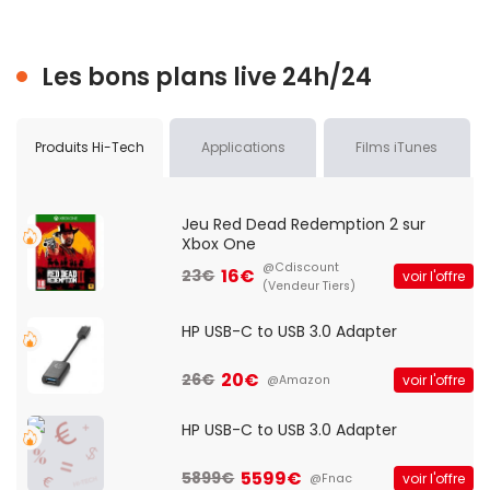
Les bons plans live 24h/24
Produits Hi-Tech
Applications
Films iTunes
Jeu Red Dead Redemption 2 sur
Xbox One
@Cdiscount
16€
23€
voir l'offre
(Vendeur Tiers)
HP USB-C to USB 3.0 Adapter
20€
26€
voir l'offre
@Amazon
HP USB-C to USB 3.0 Adapter
5599€
5899€
voir l'offre
@Fnac