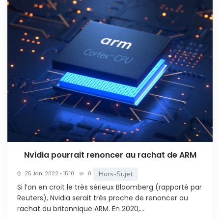
Nvidia pourrait renoncer au rachat de ARM
Hors-Sujet
25 Jan. 2022 • 15:10
0
Si l’on en croit le très sérieux Bloomberg (rapporté par
Reuters), Nvidia serait très proche de renoncer au
rachat du britannique ARM. En 2020,...