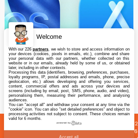
Welcome
With our 226
partners
, we wish to store and access information on
your devices (cookies, pixels in emails, etc.), combine and share
your personal data with our partners, whether collected on this
website or in our emails, already held by some of us, or obtained
later, including in other contexts.
Processing this data (identifiers, browsing, preferences, purchases,
loyalty programs, IP, postal addresses and emails, phone, precise
geolocation, etc.) allows developing and offering you services,
content, commercial offers and ads across your devices and
L’App Store est en panne pour plusieurs
screens (including by email, post, SMS, phone, audio, and video),
utilisateurs, selon Apple
personalising them, measuring their performance, and analysing
audiences.
You can "accept all" and withdraw your consent at any time via the
7 Aug. 2026 • 19:34
"cookie" icon
. You can also "set detailed preferences" and object to
processing activities not subject to consent. These choices remain
valid for 6 months.
A
Préférences
Confidentialité
© 2012
powered by
propos
cookies
2026
Accept all