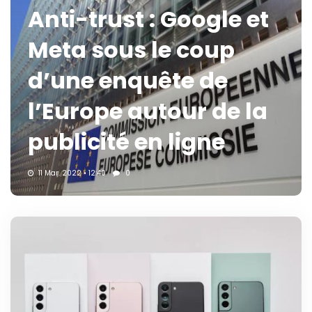
Anti-trust : Google et
Meta sous le coup
d’une enquête de
l’Europe autour de la
publicité en ligne
11 Mar. 2022 • 12:40
0