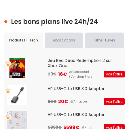
Les bons plans live 24h/24
Produits Hi-Tech
Applications
Films iTunes
Jeu Red Dead Redemption 2 sur
Xbox One
@Cdiscount
16€
23€
voir l'offre
(Vendeur Tiers)
HP USB-C to USB 3.0 Adapter
20€
26€
voir l'offre
@Amazon
HP USB-C to USB 3.0 Adapter
5599€
5899€
voir l'offre
@Fnac