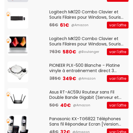
Logitech MK120 Combo Clavier et
Souris Filaires pour Windows, Souris
Optique Filaire, Connexion USB Plug
61€
66€
voir l'offre
@Amazon
And Play, Confortable, Taille
Standard, PC/Portable, Clavier
QWERTY UK - Noir
Logitech MK120 Combo Clavier et
Souris Filaires pour Windows, Souris
Optique Filaire, Connexion USB Plug
580€
763€
voir l'offre
@Boulanger
And Play, Confortable, Taille
Standard, PC/Portable, Clavier
QWERTY UK - Noir
PIONEER PLX-500 Blanche - Platine
vinyle à entraénement direct 3
vitesses (33-45-78 trs/min) avec
349€
385€
voir l'offre
@Amazon
pre-ampli intégré et port USB
Asus RT-AC59U Routeur sans Fil
Double Bande Gigabit (Serveur et
Client VPN, Triple Vlan, Mode Point
40€
50€
voir l'offre
@Amazon
d'accès et Bridge, contrôle Parental,
Qos)
Panasonic KX-TG6822 Téléphones
Sans fil Répondeur Ecran [Version
Française]
32€
48€
voir l'offre
@Amazon