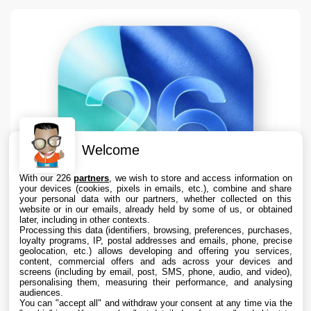
Welcome
With our 226
partners
, we wish to store and access information on
your devices (cookies, pixels in emails, etc.), combine and share
your personal data with our partners, whether collected on this
website or in our emails, already held by some of us, or obtained
later, including in other contexts.
Processing this data (identifiers, browsing, preferences, purchases,
loyalty programs, IP, postal addresses and emails, phone, precise
geolocation, etc.) allows developing and offering you services,
content, commercial offers and ads across your devices and
Apple teste iOS 26.6.1 sur iPhone pour des
screens (including by email, post, SMS, phone, audio, and video),
correctifs
personalising them, measuring their performance, and analysing
audiences.
You can "accept all" and withdraw your consent at any time via the
7 Aug. 2026 • 16:35