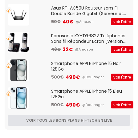
Asus RT-AC59U Routeur sans Fil
Double Bande Gigabit (Serveur et
Client VPN, Triple Vlan, Mode Point
40€
50€
voir l'offre
@Amazon
d'accès et Bridge, contrôle Parental,
Qos)
Panasonic KX-TG6822 Téléphones
Sans fil Répondeur Ecran [Version
Française]
32€
48€
voir l'offre
@Amazon
Smartphone APPLE iPhone 15 Noir
128Go
490€
500€
voir l'offre
@Boulanger
Smartphone APPLE iPhone 15 Bleu
128Go
490€
500€
voir l'offre
@Boulanger
VOIR TOUS LES BONS PLANS HI-TECH EN LIVE