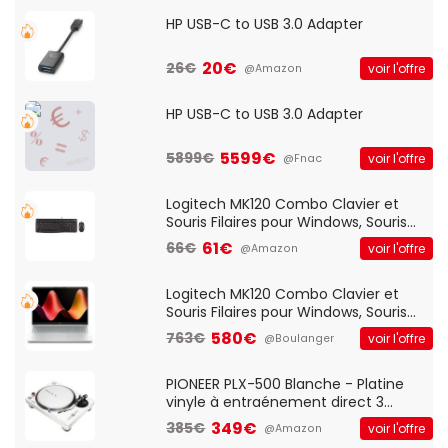
HP USB-C to USB 3.0 Adapter
20€
26€
voir l'offre
@Amazon
HP USB-C to USB 3.0 Adapter
5599€
5899€
voir l'offre
@Fnac
Logitech MK120 Combo Clavier et
Souris Filaires pour Windows, Souris
Optique Filaire, Connexion USB Plug
61€
66€
voir l'offre
@Amazon
And Play, Confortable, Taille
Standard, PC/Portable, Clavier
QWERTY UK - Noir
Logitech MK120 Combo Clavier et
Souris Filaires pour Windows, Souris
Optique Filaire, Connexion USB Plug
580€
763€
voir l'offre
@Boulanger
And Play, Confortable, Taille
Standard, PC/Portable, Clavier
QWERTY UK - Noir
PIONEER PLX-500 Blanche - Platine
vinyle à entraénement direct 3
vitesses (33-45-78 trs/min) avec
349€
385€
voir l'offre
@Amazon
pre-ampli intégré et port USB