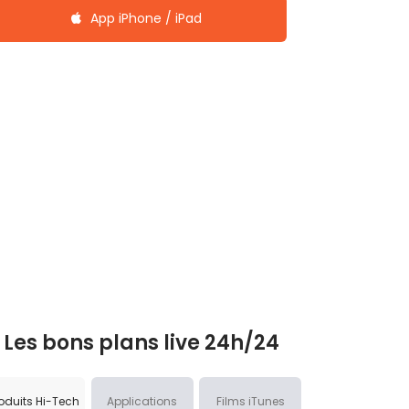
App iPhone / iPad
Les bons plans live 24h/24
oduits Hi-Tech
Applications
Films iTunes