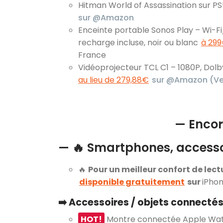
Hitman World of Assassination sur PS
sur @Amazon
Enceinte portable Sonos Play – Wi-Fi/
recharge incluse, noir ou blanc
à 299
France
Vidéoprojecteur TCL C1 – 1080P, Dolby
au lieu de 279,88€
sur @Amazon (Ve
— Encor
— 🔥 Smartphones, accesso
🔥
Pour un meilleur confort de lect
disponible gratuitement
sur
iPhon
➡️ Accessoires / objets connectés
HOT!
Montre connectée Apple Watc