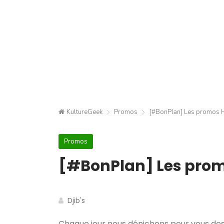
KultureGeek
Promos
[#BonPlan] Les promos H
Promos
[#BonPlan] Les prom
Djib's
Chaque jour nous dénichons pour vous des