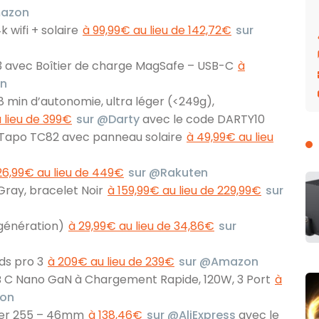
mazon
 wifi + solaire
à 99,99€ au lieu de 142,72€
sur
o 3 avec Boîtier de charge MagSafe – USB-C
à
en
8 min d’autonomie, ultra léger (<249g),
 lieu de 399€
sur @Darty
avec le code DARTY10
i Tapo TC82 avec panneau solaire
à 49,99€ au lieu
26,99€ au lieu de 449€
sur @Rakuten
Gray, bracelet Noir
à 159,99€ au lieu de 229,99€
sur
génération)
à 29,99€ au lieu de 34,86€
sur
ods pro 3
à 209€ au lieu de 239€
sur @Amazon
 C Nano GaN à Chargement Rapide, 120W, 3 Port
à
on
ner 255 – 46mm
à 138,46€
sur @AliExpress
avec le