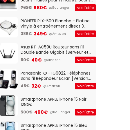
Optique Filaire, Connexion USB Plug
580€
763€
voir l'offre
@Boulanger
And Play, Confortable, Taille
Standard, PC/Portable, Clavier
QWERTY UK - Noir
PIONEER PLX-500 Blanche - Platine
vinyle à entraénement direct 3
vitesses (33-45-78 trs/min) avec
349€
385€
voir l'offre
@Amazon
pre-ampli intégré et port USB
Asus RT-AC59U Routeur sans Fil
Double Bande Gigabit (Serveur et
Client VPN, Triple Vlan, Mode Point
40€
50€
voir l'offre
@Amazon
d'accès et Bridge, contrôle
Parental, Qos)
Panasonic KX-TG6822 Téléphones
Sans fil Répondeur Ecran [Version
Française]
32€
48€
voir l'offre
@Amazon
Smartphone APPLE iPhone 15 Noir
128Go
490€
500€
voir l'offre
@Boulanger
Smartphone APPLE iPhone 15 Bleu