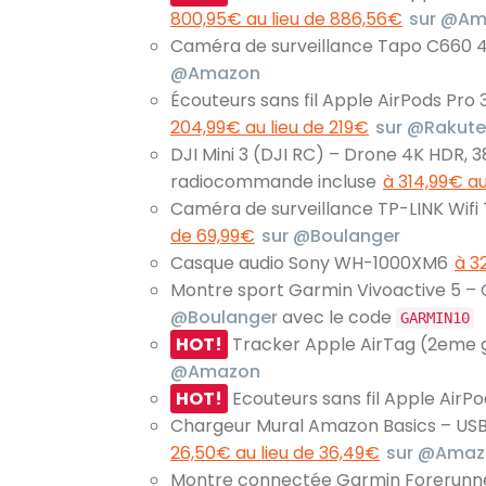
800,95€ au lieu de 886,56€
sur @A
Caméra de surveillance Tapo C660 4k
@Amazon
Écouteurs sans fil Apple AirPods Pr
204,99€ au lieu de 219€
sur @Rakut
DJI Mini 3 (DJI RC) – Drone 4K HDR, 3
radiocommande incluse
à 314,99€ au
Caméra de surveillance TP-LINK Wif
de 69,99€
sur @Boulanger
Casque audio Sony WH-1000XM6
à 3
Montre sport Garmin Vivoactive 5 – 
@Boulanger
avec le code
GARMIN10
HOT!
Tracker Apple AirTag (2eme 
@Amazon
HOT!
Ecouteurs sans fil Apple AirP
Chargeur Mural Amazon Basics – USB
26,50€ au lieu de 36,49€
sur @Amaz
Montre connectée Garmin Forerun