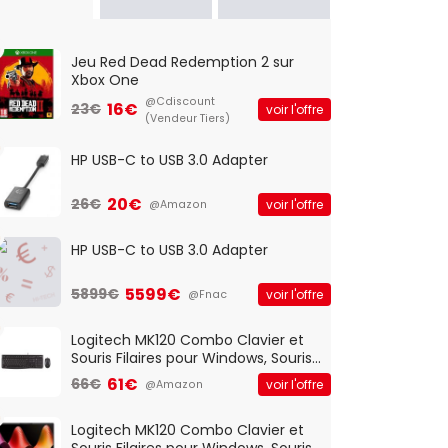
Jeu Red Dead Redemption 2 sur
Xbox One
@Cdiscount
16€
23€
voir l'offre
(Vendeur Tiers)
HP USB-C to USB 3.0 Adapter
20€
26€
voir l'offre
@Amazon
HP USB-C to USB 3.0 Adapter
5599€
5899€
voir l'offre
@Fnac
Logitech MK120 Combo Clavier et
Souris Filaires pour Windows, Souris
Optique Filaire, Connexion USB Plug
61€
66€
voir l'offre
@Amazon
And Play, Confortable, Taille
Standard, PC/Portable, Clavier
QWERTY UK - Noir
Logitech MK120 Combo Clavier et
Souris Filaires pour Windows, Souris