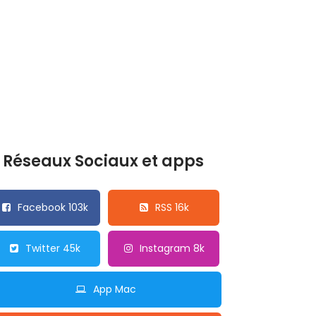
Réseaux Sociaux et apps
Facebook 103k
RSS 16k
Twitter 45k
Instagram 8k
App Mac