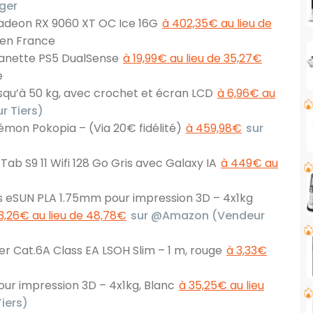
ger
adeon RX 9060 XT OC Ice 16G
à 402,35€ au lieu de
 en France
manette PS5 DualSense
à 19,99€ au lieu de 35,27€
e
qu’à 50 kg, avec crochet et écran LCD
à 6,96€ au
 Tiers)
émon Pokopia – (Via 20€ fidélité)
à 459,98€
sur
ab S9 11 Wifi 128 Go Gris avec Galaxy IA
à 449€ au
ts eSUN PLA 1.75mm pour impression 3D – 4x1kg
3,26€ au lieu de 48,78€
sur @Amazon (Vendeur
r Cat.6A Class EA LSOH Slim – 1 m, rouge
à 3,33€
ur impression 3D – 4x1kg, Blanc
à 35,25€ au lieu
iers)