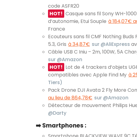
code ASFR20
HOT!
Casque sans fil Sony WH-1000
d’autonomie, Etui Souple
à 184,07€ a
France
Ecouteurs sans fil CMF Nothing Buds 
5.3, Gris
à 34,87€
sur @AliExpress
av
Câble USB C Iniu – 2m, 100W, 5A Char
sur @Amazon
HOT!
Lot de 4 trackers d’objets U
compatibles avec Apple Find My
à 2
Tiers)
Pack Drone DJI Avata 2 Fly More Com
au lieu de 864,78€
sur @Amazon
Détecteur de mouvement Philips Hu
@Darty
➡️ Smartphones :
Smartphone BLACKVIEW WAVE 9C Télé