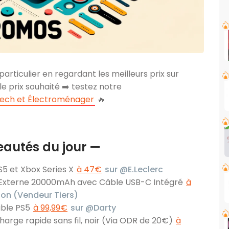
particulier en regardant les meilleurs prix sur
 le prix souhaité ➡️ testez notre
tech et Électroménager
🔥
eautés du jour —
S5 et Xbox Series X
à 47€
sur @E.Leclerc
 Externe 20000mAh avec Câble USB-C Intégré
à
n (Vendeur Tiers)
ible PS5
à 99,99€
sur @Darty
arge rapide sans fil, noir (Via ODR de 20€)
à