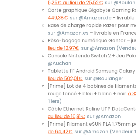
5,25€ au lieu de 25,52€
sur @Boulan
Carte graphique Gigabyte Gaming R
449,38€
sur @Amazon.de
– livrable
Base de charge rapide Razer pour 
sur @Amazon.es
– livrable en Franc
Pèse-bagage numérique Gentor – jus
lieu de 12,97€
sur @Amazon (Vendeur
Console Nintendo Switch 2 + Jeu Pok
@Auchan
Tablette 11″ Android Samsung Galaxy T
lieu de 502,01€
sur @Boulanger
[Prime] Lot de 4 bobines de filamen
rouge foncé + bleu + blanc + noir
à 3
Tiers)
Câble Ethernet Roline UTP DataCente
au lieu de 16,91€
sur @Amazon
[Prime] Filament eSUN PLA 1.75mm po
de 64,42€
sur @Amazon (Vendeur T