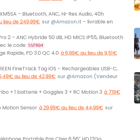
XM5SA – Bluetooth, ANC, Hi-Res Audio, 40h
u lieu de 249,99€
sur @Amazon.it
– livrable en
Pro 2 – ANC Hybride 50 dB, HD MICS IP55, Bluetooth
ec le code
SSFR04
ge Rapide, PD 3.0 QC 4.0
à 6,99€ au lieu de 9,51€
GREEN FineTrack Tag iOS – Rechargeables USB-C,
5,49€ au lieu de 42,99€
sur @Amazon (Vendeur
bo + 1 batterie + Goggles 3 + RC Motion 3
à 719€
e Motion Sensor
à 29,99€ au lieu de 44,99€
sur
phone Portable Pas Cher,6.56″ HD,12Go