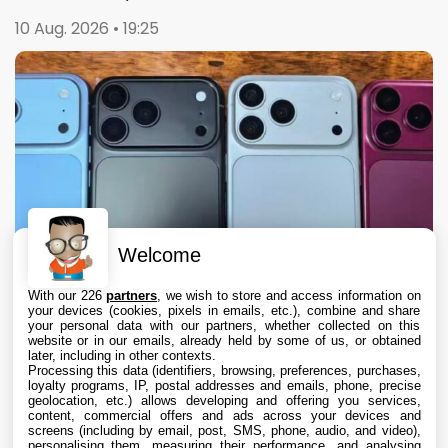
10 Aug. 2026 • 19:25
Welcome
With our 226
partners
, we wish to store and access information on
your devices (cookies, pixels in emails, etc.), combine and share
your personal data with our partners, whether collected on this
website or in our emails, already held by some of us, or obtained
later, including in other contexts.
Processing this data (identifiers, browsing, preferences, purchases,
loyalty programs, IP, postal addresses and emails, phone, precise
geolocation, etc.) allows developing and offering you services,
content, commercial offers and ads across your devices and
Le nouveau coloris de l’iPhone 18 Pro se
screens (including by email, post, SMS, phone, audio, and video),
précise
personalising them, measuring their performance, and analysing