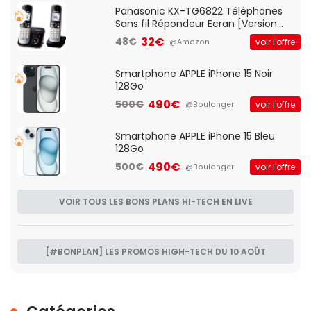
Panasonic KX-TG6822 Téléphones
Sans fil Répondeur Ecran [Version
Française]
32€
48€
voir l'offre
@Amazon
Smartphone APPLE iPhone 15 Noir
128Go
490€
500€
voir l'offre
@Boulanger
Smartphone APPLE iPhone 15 Bleu
128Go
490€
500€
voir l'offre
@Boulanger
VOIR TOUS LES BONS PLANS HI-TECH EN LIVE
[#BONPLAN] LES PROMOS HIGH-TECH DU 10 AOÛT