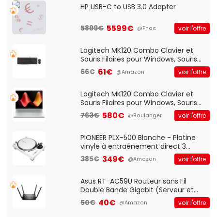
HP USB-C to USB 3.0 Adapter
5599€
5899€
voir l'offre
@Fnac
Logitech MK120 Combo Clavier et
Souris Filaires pour Windows, Souris
Optique Filaire, Connexion USB Plug
61€
66€
voir l'offre
@Amazon
And Play, Confortable, Taille
Standard, PC/Portable, Clavier
QWERTY UK - Noir
Logitech MK120 Combo Clavier et
Souris Filaires pour Windows, Souris
Optique Filaire, Connexion USB Plug
580€
763€
voir l'offre
@Boulanger
And Play, Confortable, Taille
Standard, PC/Portable, Clavier
QWERTY UK - Noir
PIONEER PLX-500 Blanche - Platine
vinyle à entraénement direct 3
vitesses (33-45-78 trs/min) avec
349€
385€
voir l'offre
@Amazon
pre-ampli intégré et port USB
Asus RT-AC59U Routeur sans Fil
Double Bande Gigabit (Serveur et
Client VPN, Triple Vlan, Mode Point
40€
50€
voir l'offre
@Amazon
d'accès et Bridge, contrôle Parental,
Qos)