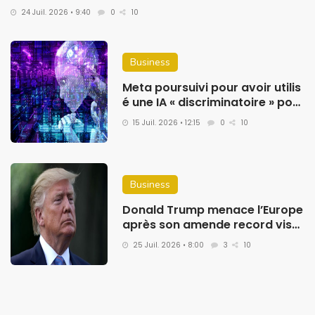
24 Juil. 2026 • 9:40
0
10
Business
Meta poursuivi pour avoir utilis
é une IA « discriminatoire » pour
ses licenciements
15 Juil. 2026 • 12:15
0
10
Business
Donald Trump menace l’Europe
après son amende record visa
nt Google
25 Juil. 2026 • 8:00
3
10