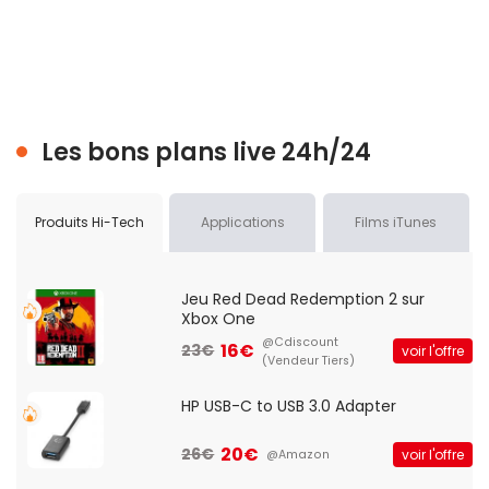
Les bons plans live 24h/24
Produits Hi-Tech
Applications
Films iTunes
Jeu Red Dead Redemption 2 sur
Xbox One
@Cdiscount
16€
23€
voir l'offre
(Vendeur Tiers)
HP USB-C to USB 3.0 Adapter
20€
26€
voir l'offre
@Amazon