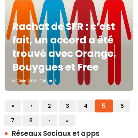
Rachat de SFR : c’est
fait, un accord a été
trouvé avec Orange,
Bouygues et Free
7 Juin. 2026 • 0:36
3
5
«
‹
2
3
4
6
7
8
›
»
Réseaux Sociaux et apps