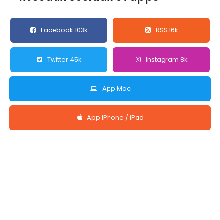
Facebook 103k
RSS 16k
Twitter 45k
Instagram 8k
App Mac
App iPhone / iPad