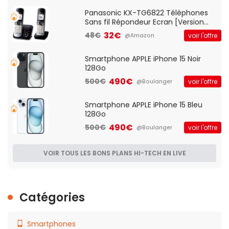
Qos)
Panasonic KX-TG6822 Téléphones
Sans fil Répondeur Ecran [Version
Française]
32€
48€
voir l'offre
@Amazon
Smartphone APPLE iPhone 15 Noir
128Go
490€
500€
voir l'offre
@Boulanger
Smartphone APPLE iPhone 15 Bleu
128Go
490€
500€
voir l'offre
@Boulanger
VOIR TOUS LES BONS PLANS HI-TECH EN LIVE
Catégories
Smartphones