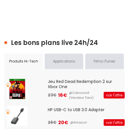
Les bons plans live 24h/24
Produits Hi-Tech
Applications
Films iTunes
Jeu Red Dead Redemption 2 sur
Xbox One
@Cdiscount
16€
23€
voir l'offre
(Vendeur Tiers)
HP USB-C to USB 3.0 Adapter
20€
26€
voir l'offre
@Amazon