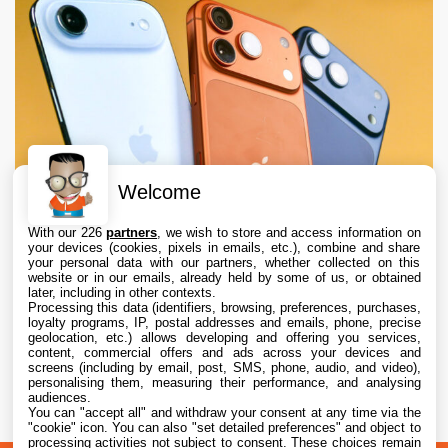
Welcome
With our 226
partners
, we wish to store and access information on
your devices (cookies, pixels in emails, etc.), combine and share
your personal data with our partners, whether collected on this
website or in our emails, already held by some of us, or obtained
later, including in other contexts.
Processing this data (identifiers, browsing, preferences, purchases,
loyalty programs, IP, postal addresses and emails, phone, precise
geolocation, etc.) allows developing and offering you services,
content, commercial offers and ads across your devices and
Apple augmente les valeurs de reprise des
screens (including by email, post, SMS, phone, audio, and video),
iPhone, iPad, Mac et Apple Watch
personalising them, measuring their performance, and analysing
audiences.
You can "accept all" and withdraw your consent at any time via the
6 Aug. 2026 • 19:02
"cookie" icon
. You can also "set detailed preferences" and object to
processing activities not subject to consent. These choices remain