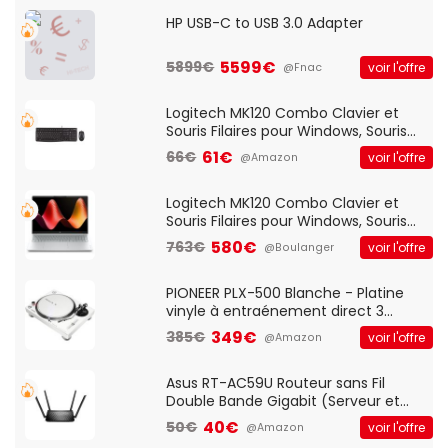
HP USB-C to USB 3.0 Adapter
5599€
5899€
voir l'offre
@Fnac
Logitech MK120 Combo Clavier et
Souris Filaires pour Windows, Souris
Optique Filaire, Connexion USB Plug
61€
66€
voir l'offre
@Amazon
And Play, Confortable, Taille
Standard, PC/Portable, Clavier
QWERTY UK - Noir
Logitech MK120 Combo Clavier et
Souris Filaires pour Windows, Souris
Optique Filaire, Connexion USB Plug
580€
763€
voir l'offre
@Boulanger
And Play, Confortable, Taille
Standard, PC/Portable, Clavier
QWERTY UK - Noir
PIONEER PLX-500 Blanche - Platine
vinyle à entraénement direct 3
vitesses (33-45-78 trs/min) avec
349€
385€
voir l'offre
@Amazon
pre-ampli intégré et port USB
Asus RT-AC59U Routeur sans Fil
Double Bande Gigabit (Serveur et
Client VPN, Triple Vlan, Mode Point
40€
50€
voir l'offre
@Amazon
d'accès et Bridge, contrôle Parental,