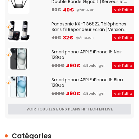
Double Bande Gigabit (Serveur et
Client VPN, Triple Vlan, Mode Point
40€
50€
voir l'offre
@Amazon
d'accès et Bridge, contrôle Parental,
Qos)
Panasonic KX-TG6822 Téléphones
Sans fil Répondeur Ecran [Version
Française]
32€
48€
voir l'offre
@Amazon
Smartphone APPLE iPhone 15 Noir
128Go
490€
500€
voir l'offre
@Boulanger
Smartphone APPLE iPhone 15 Bleu
128Go
490€
500€
voir l'offre
@Boulanger
VOIR TOUS LES BONS PLANS HI-TECH EN LIVE
Catégories