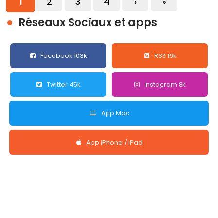
1
2
3
4
›
»
Réseaux Sociaux et apps
Facebook 103k
RSS 16k
Twitter 45k
Instagram 8k
App Mac
App iPhone / iPad