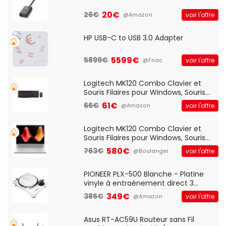
20€
26€
voir l'offre
@Amazon
HP USB-C to USB 3.0 Adapter
5599€
5899€
voir l'offre
@Fnac
Logitech MK120 Combo Clavier et
Souris Filaires pour Windows, Souris
Optique Filaire, Connexion USB Plug
61€
66€
voir l'offre
@Amazon
And Play, Confortable, Taille
Standard, PC/Portable, Clavier
QWERTY UK - Noir
Logitech MK120 Combo Clavier et
Souris Filaires pour Windows, Souris
Optique Filaire, Connexion USB Plug
580€
763€
voir l'offre
@Boulanger
And Play, Confortable, Taille
Standard, PC/Portable, Clavier
QWERTY UK - Noir
PIONEER PLX-500 Blanche - Platine
vinyle à entraénement direct 3
vitesses (33-45-78 trs/min) avec
349€
385€
voir l'offre
@Amazon
pre-ampli intégré et port USB
Asus RT-AC59U Routeur sans Fil