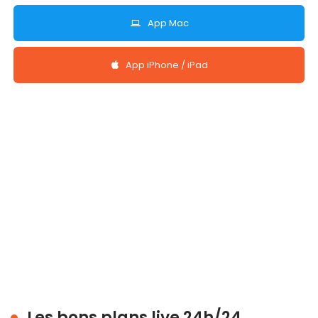
App Mac
App iPhone / iPad
Les bons plans live 24h/24