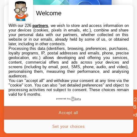
Welcome
With our 226
partners
, we wish to store and access information on
your devices (cookies, pixels in emails, etc.), combine and share
your personal data with our partners, whether collected on this
website or in our emails, already held by some of us, or obtained
later, including in other contexts.
Processing this data (identifiers, browsing, preferences, purchases,
loyalty programs, IP, postal addresses and emails, phone, precise
geolocation, etc.) allows developing and offering you services,
content, commercial offers and ads across your devices and
Apple teste iOS 26.6.1 sur iPhone pour des
screens (including by email, post, SMS, phone, audio, and video),
correctifs
personalising them, measuring their performance, and analysing
audiences.
You can "accept all" and withdraw your consent at any time via the
7 Aug. 2026 • 16:35
"cookie" icon
. You can also "set detailed preferences" and object to
processing activities not subject to consent. These choices remain
valid for 6 months.
A
Préférences
Confidentialité
© 2012
powered by
propos
cookies
2026
Accept all
i2CMed
|
54
Set your choices