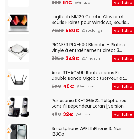
Optique Filaire, Connexion USB Plug
61€
66€
voir l'offre
@Amazon
And Play, Confortable, Taille
Standard, PC/Portable, Clavier
QWERTY UK - Noir
Logitech MK120 Combo Clavier et
Souris Filaires pour Windows, Souris
Optique Filaire, Connexion USB Plug
580€
763€
voir l'offre
@Boulanger
And Play, Confortable, Taille
Standard, PC/Portable, Clavier
QWERTY UK - Noir
PIONEER PLX-500 Blanche - Platine
vinyle à entraénement direct 3
vitesses (33-45-78 trs/min) avec
349€
385€
voir l'offre
@Amazon
pre-ampli intégré et port USB
Asus RT-AC59U Routeur sans Fil
Double Bande Gigabit (Serveur et
Client VPN, Triple Vlan, Mode Point
40€
50€
voir l'offre
@Amazon
d'accès et Bridge, contrôle Parental,
Qos)
Panasonic KX-TG6822 Téléphones
Sans fil Répondeur Ecran [Version
Française]
32€
48€
voir l'offre
@Amazon
Smartphone APPLE iPhone 15 Noir
128Go