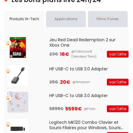
Produits Hi-Tech
Applications
Films iTunes
Jeu Red Dead Redemption 2 sur
Xbox One
@Cdiscount
16€
23€
voir l'offre
(Vendeur Tiers)
HP USB-C to USB 3.0 Adapter
20€
26€
voir l'offre
@Amazon
HP USB-C to USB 3.0 Adapter
5599€
5899€
voir l'offre
@Fnac
Logitech MK120 Combo Clavier et
Souris Filaires pour Windows, Souris