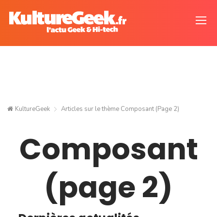
KultureGeek
Articles sur le thème
Composant
(Page 2)
Composant
(page 2)