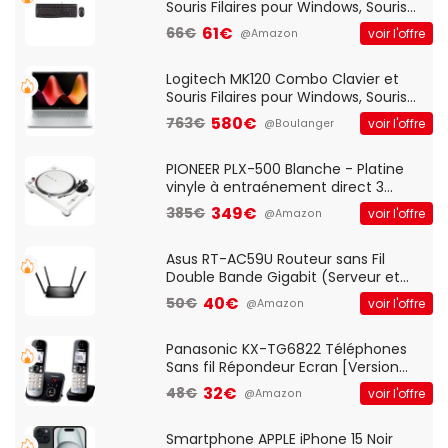
Souris Filaires pour Windows, Souris
Optique Filaire, Connexion USB Plug
61€
66€
voir l'offre
@Amazon
And Play, Confortable, Taille
Standard, PC/Portable, Clavier
QWERTY UK - Noir
Logitech MK120 Combo Clavier et
Souris Filaires pour Windows, Souris
Optique Filaire, Connexion USB Plug
580€
763€
voir l'offre
@Boulanger
And Play, Confortable, Taille
Standard, PC/Portable, Clavier
QWERTY UK - Noir
PIONEER PLX-500 Blanche - Platine
vinyle à entraénement direct 3
vitesses (33-45-78 trs/min) avec
349€
385€
voir l'offre
@Amazon
pre-ampli intégré et port USB
Asus RT-AC59U Routeur sans Fil
Double Bande Gigabit (Serveur et
Client VPN, Triple Vlan, Mode Point
40€
50€
voir l'offre
@Amazon
d'accès et Bridge, contrôle Parental,
Qos)
Panasonic KX-TG6822 Téléphones
Sans fil Répondeur Ecran [Version
Française]
32€
48€
voir l'offre
@Amazon
Smartphone APPLE iPhone 15 Noir