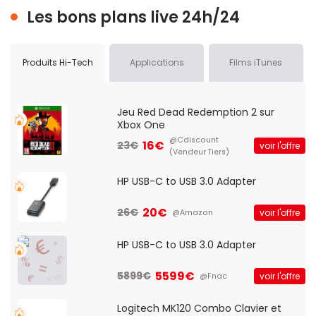
Les bons plans live 24h/24
Produits Hi-Tech
Applications
Films iTunes
Jeu Red Dead Redemption 2 sur
Xbox One
@Cdiscount
16€
23€
voir l'offre
(Vendeur Tiers)
HP USB-C to USB 3.0 Adapter
20€
26€
voir l'offre
@Amazon
HP USB-C to USB 3.0 Adapter
5599€
5899€
voir l'offre
@Fnac
Logitech MK120 Combo Clavier et