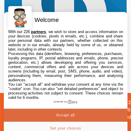
Welcome
With our 226
partners
, we wish to store and access information on
your devices (cookies, pixels in emails, etc.), combine and share
your personal data with our partners, whether collected on this
website or in our emails, already held by some of us, or obtained
later, including in other contexts.
Processing this data (identifiers, browsing, preferences, purchases,
loyalty programs, IP, postal addresses and emails, phone, precise
geolocation, etc.) allows developing and offering you services,
content, commercial offers and ads across your devices and
L’iPhone original de 2007 perd son dernier
screens (including by email, post, SMS, phone, audio, and video),
réseau mobile aux États-Unis avec l’arrêt de
personalising them, measuring their performance, and analysing
audiences.
la 2G
You can "accept all" and withdraw your consent at any time via the
7 Aug. 2026 • 15:55
"cookie" icon
. You can also "set detailed preferences" and object to
processing activities not subject to consent. These choices remain
valid for 6 months.
A
Préférences
Confidentialité
© 2012
powered by
propos
cookies
2026
Accept all
i2CMed
|
63
Set your choices