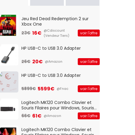
Jeu Red Dead Redemption 2 sur
Xbox One
@Cdiscount
16€
23€
voir l'offre
(Vendeur Tiers)
HP USB-C to USB 3.0 Adapter
20€
26€
voir l'offre
@Amazon
HP USB-C to USB 3.0 Adapter
5599€
5899€
voir l'offre
@Fnac
Logitech MK120 Combo Clavier et
Souris Filaires pour Windows, Souris
Optique Filaire, Connexion USB Plug
61€
66€
voir l'offre
@Amazon
And Play, Confortable, Taille
Standard, PC/Portable, Clavier
QWERTY UK - Noir
Logitech MK120 Combo Clavier et
Souris Filaires pour Windows, Souris