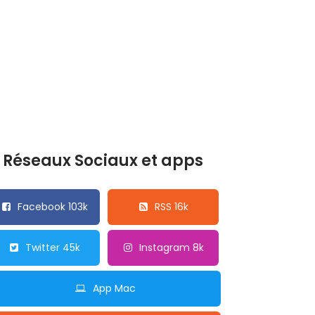
Réseaux Sociaux et apps
Facebook 103k
RSS 16k
Twitter 45k
Instagram 8k
App Mac