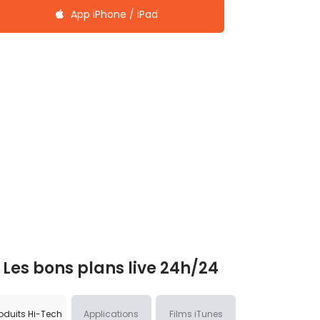
App iPhone / iPad
Les bons plans live 24h/24
oduits Hi-Tech
Applications
Films iTunes