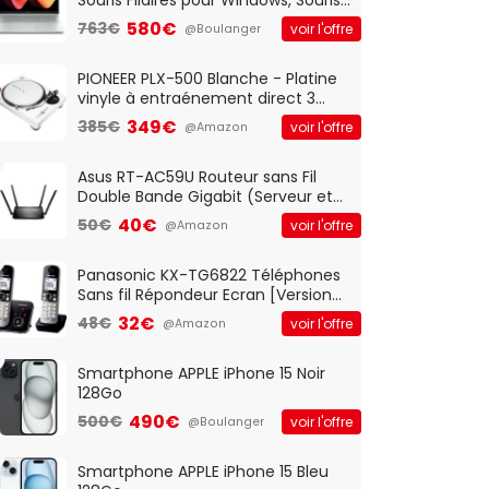
Optique Filaire, Connexion USB Plug
580€
763€
voir l'offre
@Boulanger
And Play, Confortable, Taille
Standard, PC/Portable, Clavier
QWERTY UK - Noir
PIONEER PLX-500 Blanche - Platine
vinyle à entraénement direct 3
vitesses (33-45-78 trs/min) avec
349€
385€
voir l'offre
@Amazon
pre-ampli intégré et port USB
Asus RT-AC59U Routeur sans Fil
Double Bande Gigabit (Serveur et
Client VPN, Triple Vlan, Mode Point
40€
50€
voir l'offre
@Amazon
d'accès et Bridge, contrôle
Parental, Qos)
Panasonic KX-TG6822 Téléphones
Sans fil Répondeur Ecran [Version
Française]
32€
48€
voir l'offre
@Amazon
Smartphone APPLE iPhone 15 Noir
128Go
490€
500€
voir l'offre
@Boulanger
Smartphone APPLE iPhone 15 Bleu