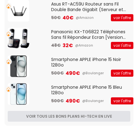
Asus RT-AC59U Routeur sans Fil
Double Bande Gigabit (Serveur et
Client VPN, Triple Vlan, Mode Point
40€
50€
voir l'offre
@Amazon
d'accès et Bridge, contrôle Parental,
Qos)
Panasonic KX-TG6822 Téléphones
Sans fil Répondeur Ecran [Version
Française]
32€
48€
voir l'offre
@Amazon
Smartphone APPLE iPhone 15 Noir
128Go
490€
500€
voir l'offre
@Boulanger
Smartphone APPLE iPhone 15 Bleu
128Go
490€
500€
voir l'offre
@Boulanger
VOIR TOUS LES BONS PLANS HI-TECH EN LIVE