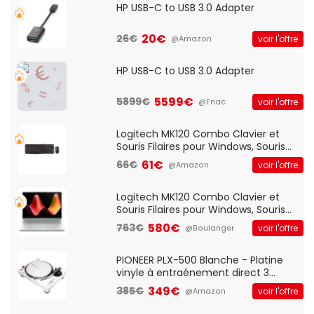
HP USB-C to USB 3.0 Adapter
20€
26€
voir l'offre
@Amazon
HP USB-C to USB 3.0 Adapter
5599€
5899€
voir l'offre
@Fnac
Logitech MK120 Combo Clavier et
Souris Filaires pour Windows, Souris
Optique Filaire, Connexion USB Plug
61€
66€
voir l'offre
@Amazon
And Play, Confortable, Taille
Standard, PC/Portable, Clavier
QWERTY UK - Noir
Logitech MK120 Combo Clavier et
Souris Filaires pour Windows, Souris
Optique Filaire, Connexion USB Plug
580€
763€
voir l'offre
@Boulanger
And Play, Confortable, Taille
Standard, PC/Portable, Clavier
QWERTY UK - Noir
PIONEER PLX-500 Blanche - Platine
vinyle à entraénement direct 3
vitesses (33-45-78 trs/min) avec
349€
385€
voir l'offre
@Amazon
pre-ampli intégré et port USB