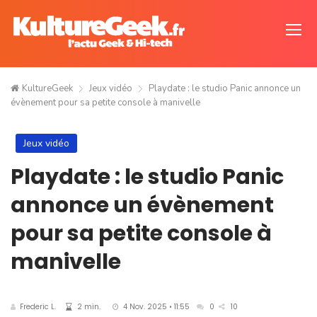
KultureGeek
Jeux vidéo
Playdate : le studio Panic annonce un
évènement pour sa petite console à manivelle
Jeux vidéo
Playdate : le studio Panic
annonce un évènement
pour sa petite console à
manivelle
Frederic L.
2 min.
4 Nov. 2025 • 11:55
0
10