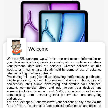
Welcome
With our 226
partners
, we wish to store and access information on
your devices (cookies, pixels in emails, etc.), combine and share
your personal data with our partners, whether collected on this
website or in our emails, already held by some of us, or obtained
later, including in other contexts.
Processing this data (identifiers, browsing, preferences, purchases,
loyalty programs, IP, postal addresses and emails, phone, precise
geolocation, etc.) allows developing and offering you services,
content, commercial offers and ads across your devices and
iPad : les ventes reculent de 8%, mais Apple
screens (including by email, post, SMS, phone, audio, and video),
domine toujours outrageusement le marché
personalising them, measuring their performance, and analysing
audiences.
You can "accept all" and withdraw your consent at any time via the
7 Aug. 2026 • 10:25
"cookie" icon
. You can also "set detailed preferences" and object to