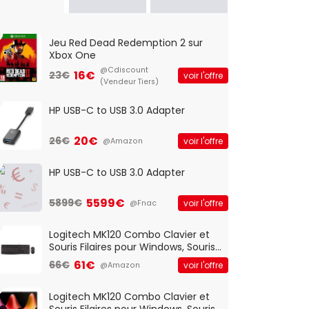
Jeu Red Dead Redemption 2 sur
Xbox One
@Cdiscount
16€
23€
voir l'offre
(Vendeur Tiers)
HP USB-C to USB 3.0 Adapter
20€
26€
voir l'offre
@Amazon
HP USB-C to USB 3.0 Adapter
5599€
5899€
voir l'offre
@Fnac
Logitech MK120 Combo Clavier et
Souris Filaires pour Windows, Souris
Optique Filaire, Connexion USB Plug
61€
66€
voir l'offre
@Amazon
And Play, Confortable, Taille
Standard, PC/Portable, Clavier
QWERTY UK - Noir
Logitech MK120 Combo Clavier et
Souris Filaires pour Windows, Souris