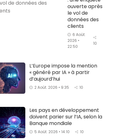
ouverte après
le vol de
données des
clients
6 Août.
2026 •
10
22:50
L’Europe impose la mention
« généré par IA » à partir
d’aujourd’hui
2 Août. 2026 • 9:35
10
Les pays en développement
doivent parier sur l’IA, selon la
Banque mondiale
5 Août. 2026 • 14:10
10