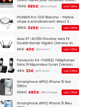
Optique Filaire, Connexion USB Plug
580€
763€
voir l'offre
@Boulanger
And Play, Confortable, Taille
Standard, PC/Portable, Clavier
QWERTY UK - Noir
PIONEER PLX-500 Blanche - Platine
vinyle à entraénement direct 3
vitesses (33-45-78 trs/min) avec
349€
385€
voir l'offre
@Amazon
pre-ampli intégré et port USB
Asus RT-AC59U Routeur sans Fil
Double Bande Gigabit (Serveur et
Client VPN, Triple Vlan, Mode Point
40€
50€
voir l'offre
@Amazon
d'accès et Bridge, contrôle
Parental, Qos)
Panasonic KX-TG6822 Téléphones
Sans fil Répondeur Ecran [Version
Française]
32€
48€
voir l'offre
@Amazon
Smartphone APPLE iPhone 15 Noir
128Go
490€
500€
voir l'offre
@Boulanger
Smartphone APPLE iPhone 15 Bleu