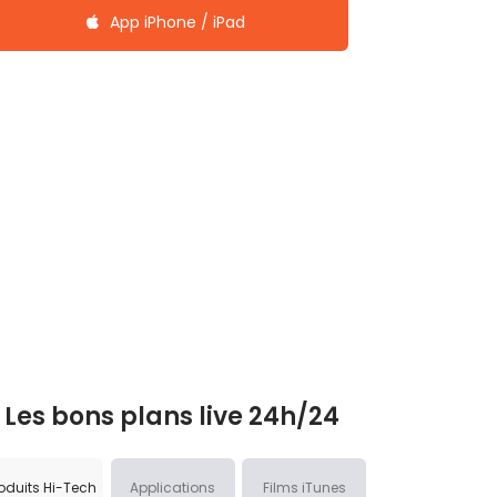
App iPhone / iPad
Les bons plans live 24h/24
oduits Hi-Tech
Applications
Films iTunes