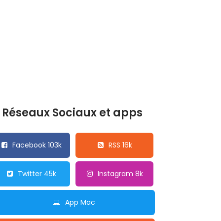
Réseaux Sociaux et apps
Facebook 103k
RSS 16k
Twitter 45k
Instagram 8k
App Mac