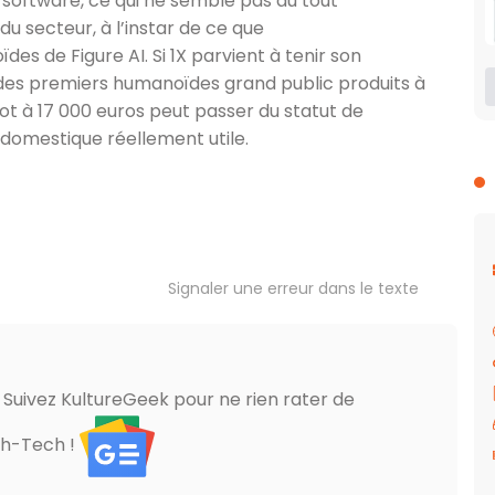
software, ce qui ne semble pas du tout
 secteur, à l’instar de ce que
es de Figure AI. Si 1X parvient à tenir son
n des premiers humanoïdes grand public produits à
ot à 17 000 euros peut passer du statut de
t domestique réellement utile.
Signaler une erreur dans le texte
? Suivez KultureGeek pour ne rien rater de
gh-Tech !