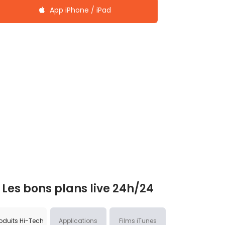
App iPhone / iPad
Les bons plans live 24h/24
oduits Hi-Tech
Applications
Films iTunes