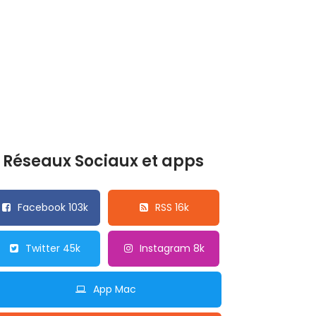
Réseaux Sociaux et apps
Facebook 103k
RSS 16k
Twitter 45k
Instagram 8k
App Mac