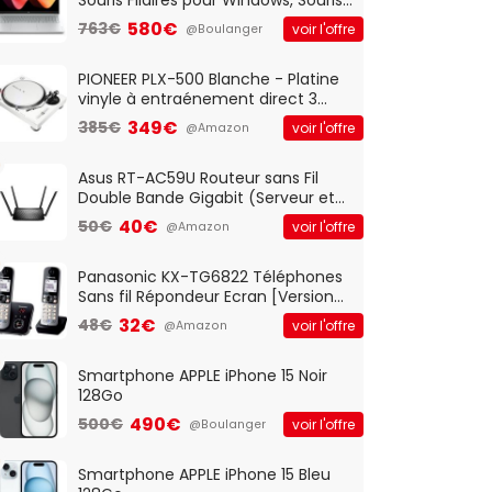
Optique Filaire, Connexion USB Plug
580€
763€
voir l'offre
@Boulanger
And Play, Confortable, Taille
Standard, PC/Portable, Clavier
QWERTY UK - Noir
PIONEER PLX-500 Blanche - Platine
vinyle à entraénement direct 3
vitesses (33-45-78 trs/min) avec
349€
385€
voir l'offre
@Amazon
pre-ampli intégré et port USB
Asus RT-AC59U Routeur sans Fil
Double Bande Gigabit (Serveur et
Client VPN, Triple Vlan, Mode Point
40€
50€
voir l'offre
@Amazon
d'accès et Bridge, contrôle
Parental, Qos)
Panasonic KX-TG6822 Téléphones
Sans fil Répondeur Ecran [Version
Française]
32€
48€
voir l'offre
@Amazon
Smartphone APPLE iPhone 15 Noir
128Go
490€
500€
voir l'offre
@Boulanger
Smartphone APPLE iPhone 15 Bleu