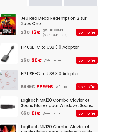
Jeu Red Dead Redemption 2 sur
Xbox One
@Cdiscount
16€
23€
voir l'offre
(Vendeur Tiers)
HP USB-C to USB 3.0 Adapter
20€
26€
voir l'offre
@Amazon
HP USB-C to USB 3.0 Adapter
5599€
5899€
voir l'offre
@Fnac
Logitech MK120 Combo Clavier et
Souris Filaires pour Windows, Souris
Optique Filaire, Connexion USB Plug
61€
66€
voir l'offre
@Amazon
And Play, Confortable, Taille
Standard, PC/Portable, Clavier
QWERTY UK - Noir
Logitech MK120 Combo Clavier et
Souris Filaires pour Windows, Souris