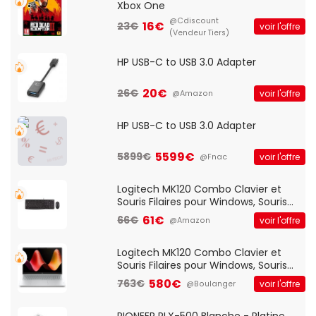
Xbox One
@Cdiscount
16€
23€
voir l'offre
(Vendeur Tiers)
HP USB-C to USB 3.0 Adapter
20€
26€
voir l'offre
@Amazon
HP USB-C to USB 3.0 Adapter
5599€
5899€
voir l'offre
@Fnac
Logitech MK120 Combo Clavier et
Souris Filaires pour Windows, Souris
Optique Filaire, Connexion USB Plug
61€
66€
voir l'offre
@Amazon
And Play, Confortable, Taille
Standard, PC/Portable, Clavier
QWERTY UK - Noir
Logitech MK120 Combo Clavier et
Souris Filaires pour Windows, Souris
Optique Filaire, Connexion USB Plug
580€
763€
voir l'offre
@Boulanger
And Play, Confortable, Taille
Standard, PC/Portable, Clavier
QWERTY UK - Noir
PIONEER PLX-500 Blanche - Platine