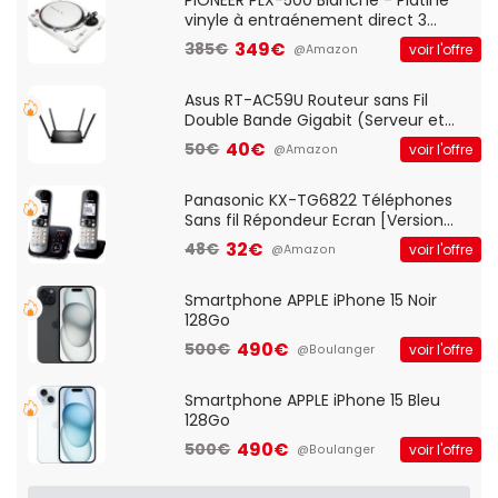
vinyle à entraénement direct 3
vitesses (33-45-78 trs/min) avec
349€
385€
voir l'offre
@Amazon
pre-ampli intégré et port USB
Asus RT-AC59U Routeur sans Fil
Double Bande Gigabit (Serveur et
Client VPN, Triple Vlan, Mode Point
40€
50€
voir l'offre
@Amazon
d'accès et Bridge, contrôle Parental,
Qos)
Panasonic KX-TG6822 Téléphones
Sans fil Répondeur Ecran [Version
Française]
32€
48€
voir l'offre
@Amazon
Smartphone APPLE iPhone 15 Noir
128Go
490€
500€
voir l'offre
@Boulanger
Smartphone APPLE iPhone 15 Bleu
128Go
490€
500€
voir l'offre
@Boulanger