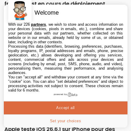
français est en cours de déploiement
Welcome
7 Aug. 2026 • 18:46
With our 226
partners
, we wish to store and access information on
your devices (cookies, pixels in emails, etc.), combine and share
your personal data with our partners, whether collected on this
website or in our emails, already held by some of us, or obtained
later, including in other contexts.
Processing this data (identifiers, browsing, preferences, purchases,
loyalty programs, IP, postal addresses and emails, phone, precise
geolocation, etc.) allows developing and offering you services,
content, commercial offers and ads across your devices and
screens (including by email, post, SMS, phone, audio, and video),
personalising them, measuring their performance, and analysing
audiences.
You can "accept all" and withdraw your consent at any time via the
"cookie" icon
. You can also "set detailed preferences" and object to
processing activities not subject to consent. These choices remain
valid for 6 months.
powered by
Accept all
Set your choices
Apple teste iOS 26.6.1 sur iPhone pour des