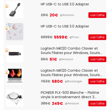
HP USB-C to USB 3.0 Adapter
20€
26€
voir l'offre
@Amazon
HP USB-C to USB 3.0 Adapter
5599€
5899€
voir l'offre
@Fnac
Logitech MK120 Combo Clavier et
Souris Filaires pour Windows, Souris
Optique Filaire, Connexion USB Plug
61€
66€
voir l'offre
@Amazon
And Play, Confortable, Taille
Standard, PC/Portable, Clavier
QWERTY UK - Noir
Logitech MK120 Combo Clavier et
Souris Filaires pour Windows, Souris
Optique Filaire, Connexion USB Plug
580€
763€
voir l'offre
@Boulanger
And Play, Confortable, Taille
Standard, PC/Portable, Clavier
QWERTY UK - Noir
PIONEER PLX-500 Blanche - Platine
vinyle à entraénement direct 3
vitesses (33-45-78 trs/min) avec
349€
385€
voir l'offre
@Amazon
pre-ampli intégré et port USB