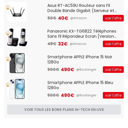
Asus RT-AC59U Routeur sans Fil
Double Bande Gigabit (Serveur et
Client VPN, Triple Vlan, Mode Point
40€
50€
voir l'offre
@Amazon
d'accès et Bridge, contrôle Parental,
Qos)
Panasonic KX-TG6822 Téléphones
Sans fil Répondeur Ecran [Version
Française]
32€
48€
voir l'offre
@Amazon
Smartphone APPLE iPhone 15 Noir
128Go
490€
500€
voir l'offre
@Boulanger
Smartphone APPLE iPhone 15 Bleu
128Go
490€
500€
voir l'offre
@Boulanger
VOIR TOUS LES BONS PLANS HI-TECH EN LIVE