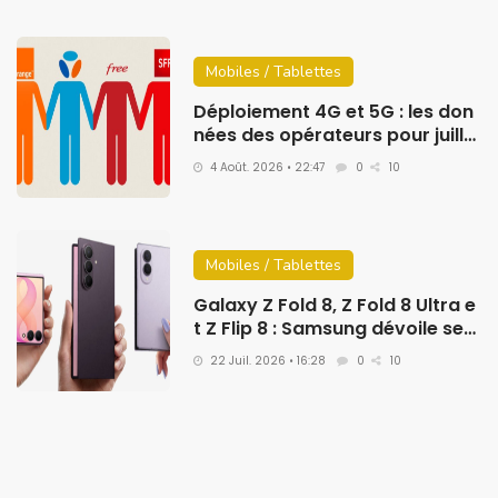
Mobiles / Tablettes
Déploiement 4G et 5G : les don
nées des opérateurs pour juille
t 2026
4 Août. 2026 • 22:47
0
10
Mobiles / Tablettes
Galaxy Z Fold 8, Z Fold 8 Ultra e
t Z Flip 8 : Samsung dévoile ses
nouveaux smartphones pliable
22 Juil. 2026 • 16:28
0
10
s