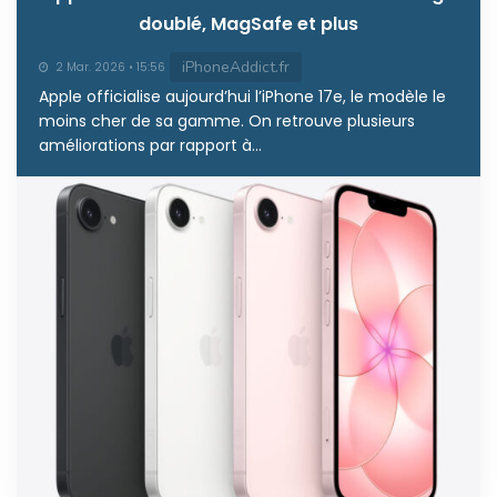
doublé, MagSafe et plus
iPhoneAddict.fr
2 Mar. 2026 • 15:56
Apple officialise aujourd’hui l’iPhone 17e, le modèle le
moins cher de sa gamme. On retrouve plusieurs
améliorations par rapport à...