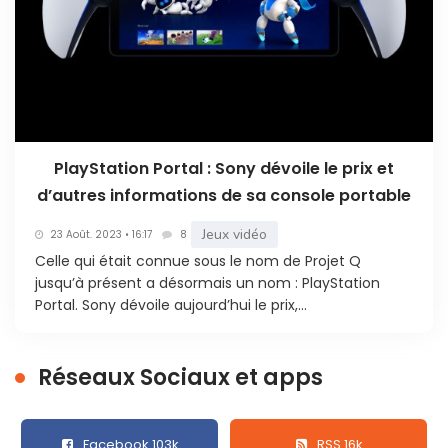
Le son et les
accessoires
compatibles
Le PlayStation Portal possède des haut-
PlayStation Portal : Sony dévoile le prix et
parleurs et une prise jack de 3,5 mm
d’autres informations de sa console portable
permettant de connecter un casque ou des
Jeux vidéo
écouteurs filaires. Il utilise également la
23 Août. 2023 • 16:17
8
technologie sans fil PlayStation Link développée
Celle qui était connue sous le nom de Projet Q
jusqu’à présent a désormais un nom : PlayStation
par Sony.
Portal. Sony dévoile aujourd’hui le prix,...
Les écouteurs Pulse Explore et le casque Pulse
Elite peuvent ainsi être associés directement à
l’appareil. En revanche, les casques Bluetooth
Réseaux Sociaux et apps
traditionnels ne se connectent pas
directement au Portal, sauf en utilisant une
solution externe qui n’est pas officiellement
Facebook 103k
RSS 16k