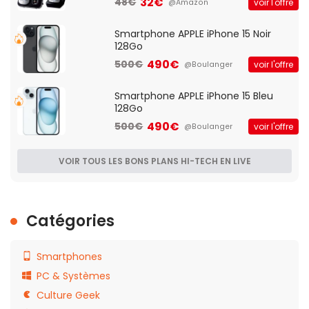
32€
48€
voir l'offre
@Amazon
Smartphone APPLE iPhone 15 Noir
128Go
490€
500€
voir l'offre
@Boulanger
Smartphone APPLE iPhone 15 Bleu
128Go
490€
500€
voir l'offre
@Boulanger
VOIR TOUS LES BONS PLANS HI-TECH EN LIVE
Catégories
Smartphones
PC & Systèmes
Culture Geek