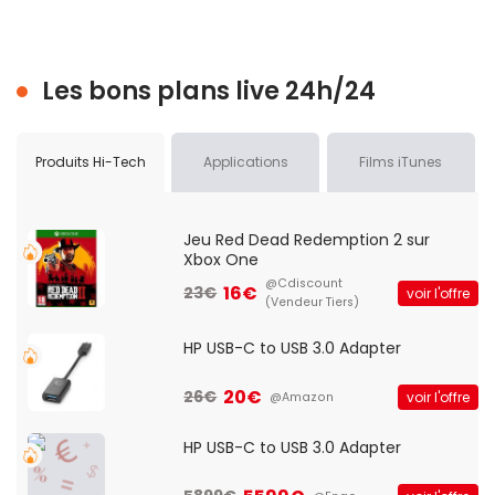
revendeurs.
Le produit est vendu avec un câble USB destiné
Les bons plans live 24h/24
à la recharge. Les casques, écouteurs,
protections et autres accessoires doivent être
achetés séparément.
Produits Hi-Tech
Applications
Films iTunes
Vous pouvez consulter les offres des différentes
enseignes depuis le
comparateur de prix du PlayStation Portal
Jeu Red Dead Redemption 2 sur
Xbox One
de KultureGeek.
@Cdiscount
16€
23€
voir l'offre
(Vendeur Tiers)
Un appareil
HP USB-C to USB 3.0 Adapter
régulièrement mis à
20€
26€
voir l'offre
@Amazon
jour
HP USB-C to USB 3.0 Adapter