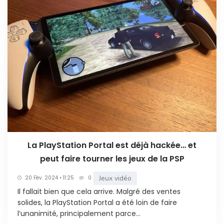
localement.
Tous les titres ne sont pas disponibles dans le
cloud. La compatibilité dépend du jeu, du pays
et des accords conclus avec les éditeurs. Le
streaming concerne actuellement les jeux PS5
éligibles et ne permet pas de lancer
directement des jeux PS3 ou PS4 depuis le cloud
sur le Portal.
Une console portable
ou un lecteur à
La PlayStation Portal est déjà hackée… et
peut faire tourner les jeux de la PSP
distance ?
Jeux vidéo
20 Fév. 2024 • 11:25
0
Il fallait bien que cela arrive. Malgré des ventes
solides, la PlayStation Portal a été loin de faire
Le PlayStation Portal n’est pas une console
l’unanimité, principalement parce...
portable comparable à la Nintendo Switch ou