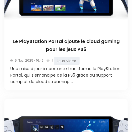
disposer d’une connexion Internet
suffisamment stable. La qualité de l’expérience
dépend toutefois autant de la connexion utilisée
par le Portal que de celle à laquelle la PS5 est
reliée.
Un abonnement PlayStation Plus n’est pas
Le PlayStation Portal ajoute le cloud gaming
nécessaire pour utiliser la Lecture à distance. Il
pour les jeux PS5
reste cependant requis lorsqu’un jeu payant
Jeux vidéo
demande le PlayStation Plus pour accéder à ses
5 Nov. 2025 • 16:46
1
Une mise à jour importante transforme le PlayStation
modes multijoueurs en ligne.
Portal, qui s’émancipe de la PS5 grâce au support
Le PlayStation Portal
complet du cloud streaming....
fonctionne-t-il sans
PS5 ?
À son lancement, le PlayStation Portal