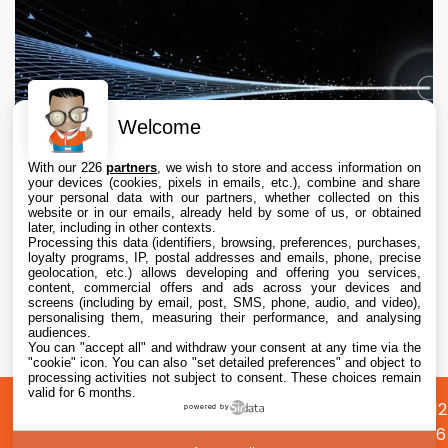
Welcome
With our 226
partners
, we wish to store and access information on
your devices (cookies, pixels in emails, etc.), combine and share
your personal data with our partners, whether collected on this
website or in our emails, already held by some of us, or obtained
later, including in other contexts.
Processing this data (identifiers, browsing, preferences, purchases,
loyalty programs, IP, postal addresses and emails, phone, precise
geolocation, etc.) allows developing and offering you services,
content, commercial offers and ads across your devices and
Meta lance Muse Code, son agent IA Vibe
screens (including by email, post, SMS, phone, audio, and video),
Coding pour macOS et Linux
personalising them, measuring their performance, and analysing
audiences.
You can "accept all" and withdraw your consent at any time via the
6 Aug. 2026 • 11:15
"cookie" icon
. You can also "set detailed preferences" and object to
processing activities not subject to consent. These choices remain
valid for 6 months.
A
Préférences
Confidentialité
© 2012
powered by
propos
cookies
2026