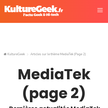
KultureGeek
Articles sur le thème
MediaTek
(Page 2)
MediaTek
(page 2)