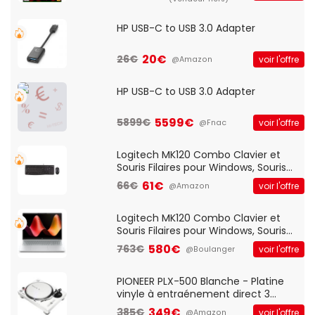
HP USB-C to USB 3.0 Adapter
20€
26€
voir l'offre
@Amazon
HP USB-C to USB 3.0 Adapter
5599€
5899€
voir l'offre
@Fnac
Logitech MK120 Combo Clavier et
Souris Filaires pour Windows, Souris
Optique Filaire, Connexion USB Plug
61€
66€
voir l'offre
@Amazon
And Play, Confortable, Taille
Standard, PC/Portable, Clavier
QWERTY UK - Noir
Logitech MK120 Combo Clavier et
Souris Filaires pour Windows, Souris
Optique Filaire, Connexion USB Plug
580€
763€
voir l'offre
@Boulanger
And Play, Confortable, Taille
Standard, PC/Portable, Clavier
QWERTY UK - Noir
PIONEER PLX-500 Blanche - Platine
vinyle à entraénement direct 3
vitesses (33-45-78 trs/min) avec
349€
385€
voir l'offre
@Amazon