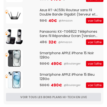
pre-ampli intégré et port USB
Asus RT-AC59U Routeur sans Fil
Double Bande Gigabit (Serveur et
Client VPN, Triple Vlan, Mode Point
40€
50€
voir l'offre
@Amazon
d'accès et Bridge, contrôle Parental,
Qos)
Panasonic KX-TG6822 Téléphones
Sans fil Répondeur Ecran [Version
Française]
32€
48€
voir l'offre
@Amazon
Smartphone APPLE iPhone 15 Noir
128Go
490€
500€
voir l'offre
@Boulanger
Smartphone APPLE iPhone 15 Bleu
128Go
490€
500€
voir l'offre
@Boulanger
VOIR TOUS LES BONS PLANS HI-TECH EN LIVE