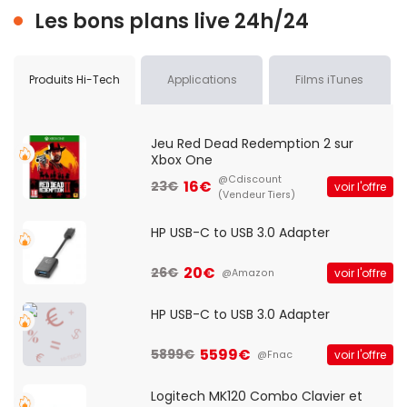
Les bons plans live 24h/24
Produits Hi-Tech
Applications
Films iTunes
Jeu Red Dead Redemption 2 sur
Xbox One
@Cdiscount
16€
23€
voir l'offre
(Vendeur Tiers)
HP USB-C to USB 3.0 Adapter
20€
26€
voir l'offre
@Amazon
HP USB-C to USB 3.0 Adapter
5599€
5899€
voir l'offre
@Fnac
Logitech MK120 Combo Clavier et