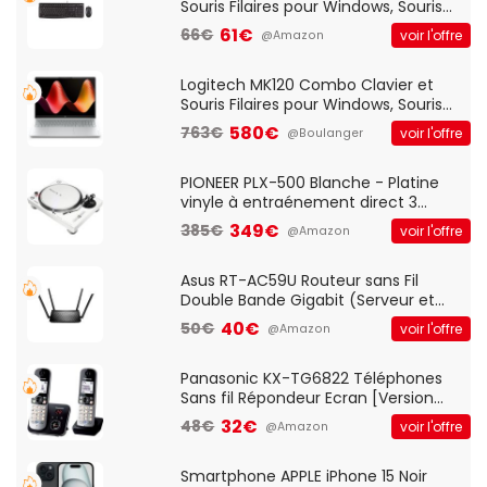
Souris Filaires pour Windows, Souris
Optique Filaire, Connexion USB Plug
61€
66€
voir l'offre
@Amazon
And Play, Confortable, Taille
Standard, PC/Portable, Clavier
QWERTY UK - Noir
Logitech MK120 Combo Clavier et
Souris Filaires pour Windows, Souris
Optique Filaire, Connexion USB Plug
580€
763€
voir l'offre
@Boulanger
And Play, Confortable, Taille
Standard, PC/Portable, Clavier
QWERTY UK - Noir
PIONEER PLX-500 Blanche - Platine
vinyle à entraénement direct 3
vitesses (33-45-78 trs/min) avec
349€
385€
voir l'offre
@Amazon
pre-ampli intégré et port USB
Asus RT-AC59U Routeur sans Fil
Double Bande Gigabit (Serveur et
Client VPN, Triple Vlan, Mode Point
40€
50€
voir l'offre
@Amazon
d'accès et Bridge, contrôle Parental,
Qos)
Panasonic KX-TG6822 Téléphones
Sans fil Répondeur Ecran [Version
Française]
32€
48€
voir l'offre
@Amazon
Smartphone APPLE iPhone 15 Noir