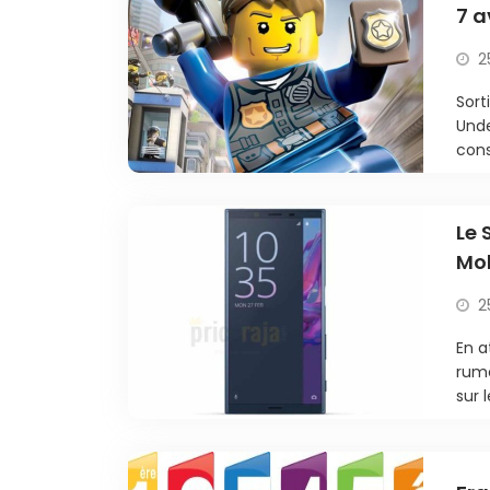
7 a
2
Sort
Unde
cons
Le 
Mob
2
En a
rume
sur 