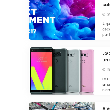
sal
2
A qu
déco
par 
LG 
un
1
Le L
smar
n’em
A v