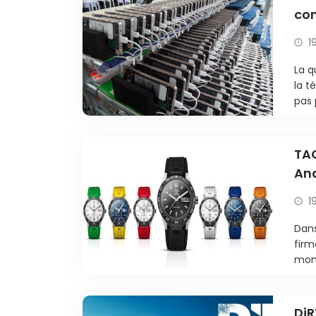
co
1
La q
la t
pas 
TAG
And
1
Dans
firm
mont
DiR