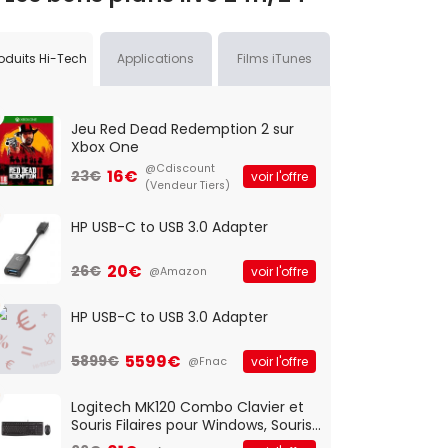
oduits Hi-Tech
Applications
Films iTunes
Jeu Red Dead Redemption 2 sur
Xbox One
@Cdiscount
16€
23€
voir l'offre
(Vendeur Tiers)
HP USB-C to USB 3.0 Adapter
20€
26€
voir l'offre
@Amazon
HP USB-C to USB 3.0 Adapter
5599€
5899€
voir l'offre
@Fnac
Logitech MK120 Combo Clavier et
Souris Filaires pour Windows, Souris
Optique Filaire, Connexion USB Plug