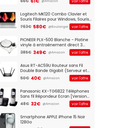
61€
66€
voir l'offre
@Amazon
And Play, Confortable, Taille
Standard, PC/Portable, Clavier
QWERTY UK - Noir
Logitech MK120 Combo Clavier et
Souris Filaires pour Windows, Souris
Optique Filaire, Connexion USB Plug
580€
763€
voir l'offre
@Boulanger
And Play, Confortable, Taille
Standard, PC/Portable, Clavier
QWERTY UK - Noir
PIONEER PLX-500 Blanche - Platine
vinyle à entraénement direct 3
vitesses (33-45-78 trs/min) avec
349€
385€
voir l'offre
@Amazon
pre-ampli intégré et port USB
Asus RT-AC59U Routeur sans Fil
Double Bande Gigabit (Serveur et
Client VPN, Triple Vlan, Mode Point
40€
50€
voir l'offre
@Amazon
d'accès et Bridge, contrôle
Parental, Qos)
Panasonic KX-TG6822 Téléphones
Sans fil Répondeur Ecran [Version
Française]
32€
48€
voir l'offre
@Amazon
Smartphone APPLE iPhone 15 Noir
128Go