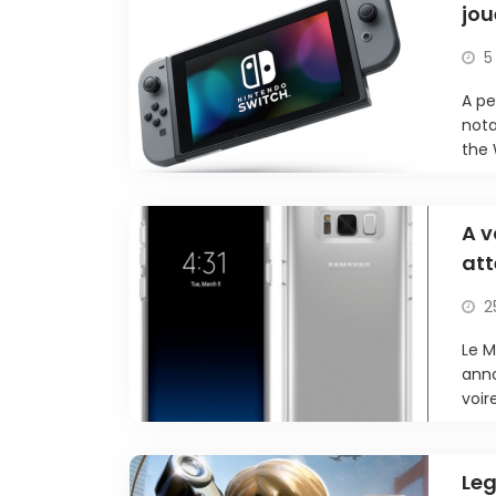
jou
5
A pe
nota
the 
A v
att
2
Le M
ann
voir
Leg