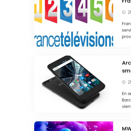
Fra
2
Fran
serv
prov
Arc
sm
2
En a
Barc
vient
MWC