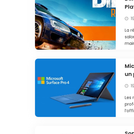
Pla
1
La r
salo
main
Mic
un 
1
Les 
prof
l’of
Son