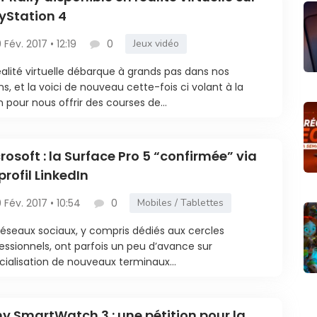
yStation 4
9 Fév. 2017 • 12:19
0
Jeux vidéo
éalité virtuelle débarque à grands pas dans nos
ns, et la voici de nouveau cette-fois ci volant à la
 pour nous offrir des courses de...
rosoft : la Surface Pro 5 “confirmée” via
profil LinkedIn
9 Fév. 2017 • 10:54
0
Mobiles / Tablettes
réseaux sociaux, y compris dédiés aux cercles
essionnels, ont parfois un peu d’avance sur
ficialisation de nouveaux terminaux...
y SmartWatch 3 : une pétition pour la