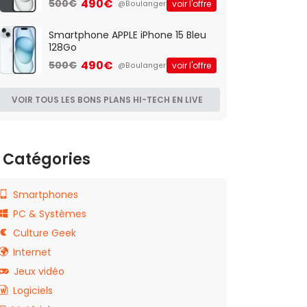
490€
500€
voir l'offre
@Boulanger
Smartphone APPLE iPhone 15 Bleu
128Go
490€
500€
voir l'offre
@Boulanger
VOIR TOUS LES BONS PLANS HI-TECH EN LIVE
Catégories
Smartphones
PC & Systèmes
Culture Geek
Internet
Jeux vidéo
Logiciels