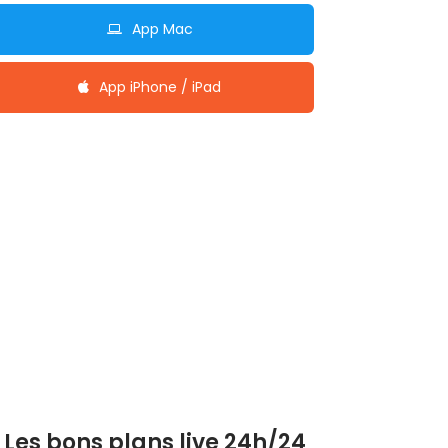
App Mac
App iPhone / iPad
Les bons plans live 24h/24