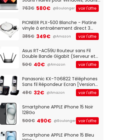
Optique Filaire, Connexion USB Plug
580€
763€
voir l'offre
@Boulanger
And Play, Confortable, Taille
Standard, PC/Portable, Clavier
QWERTY UK - Noir
PIONEER PLX-500 Blanche - Platine
vinyle à entraénement direct 3
vitesses (33-45-78 trs/min) avec
349€
385€
voir l'offre
@Amazon
pre-ampli intégré et port USB
Asus RT-AC59U Routeur sans Fil
Double Bande Gigabit (Serveur et
Client VPN, Triple Vlan, Mode Point
40€
50€
voir l'offre
@Amazon
d'accès et Bridge, contrôle
Parental, Qos)
Panasonic KX-TG6822 Téléphones
Sans fil Répondeur Ecran [Version
Française]
32€
48€
voir l'offre
@Amazon
Smartphone APPLE iPhone 15 Noir
128Go
490€
500€
voir l'offre
@Boulanger
Smartphone APPLE iPhone 15 Bleu