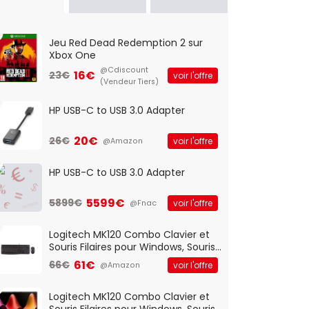
Jeu Red Dead Redemption 2 sur
Xbox One
@Cdiscount
16€
23€
voir l'offre
(Vendeur Tiers)
HP USB-C to USB 3.0 Adapter
20€
26€
voir l'offre
@Amazon
HP USB-C to USB 3.0 Adapter
5599€
5899€
voir l'offre
@Fnac
Logitech MK120 Combo Clavier et
Souris Filaires pour Windows, Souris
Optique Filaire, Connexion USB Plug
61€
66€
voir l'offre
@Amazon
And Play, Confortable, Taille
Standard, PC/Portable, Clavier
QWERTY UK - Noir
Logitech MK120 Combo Clavier et
Souris Filaires pour Windows, Souris