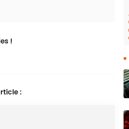
es !
ticle :