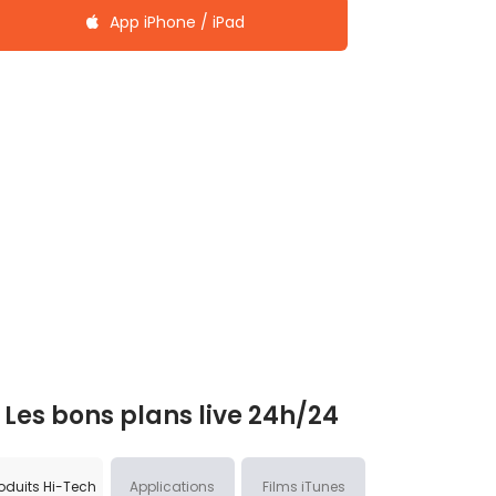
App iPhone / iPad
Les bons plans live 24h/24
oduits Hi-Tech
Applications
Films iTunes