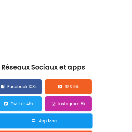
Réseaux Sociaux et apps
Facebook 103k
RSS 16k
Twitter 45k
Instagram 8k
App Mac