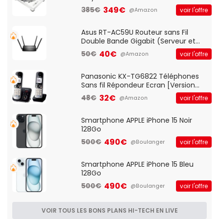
vitesses (33-45-78 trs/min) avec
349€
385€
voir l'offre
@Amazon
pre-ampli intégré et port USB
Asus RT-AC59U Routeur sans Fil
Double Bande Gigabit (Serveur et
Client VPN, Triple Vlan, Mode Point
40€
50€
voir l'offre
@Amazon
d'accès et Bridge, contrôle Parental,
Qos)
Panasonic KX-TG6822 Téléphones
Sans fil Répondeur Ecran [Version
Française]
32€
48€
voir l'offre
@Amazon
Smartphone APPLE iPhone 15 Noir
128Go
490€
500€
voir l'offre
@Boulanger
Smartphone APPLE iPhone 15 Bleu
128Go
490€
500€
voir l'offre
@Boulanger
VOIR TOUS LES BONS PLANS HI-TECH EN LIVE