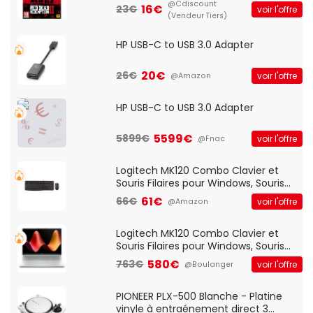
@Cdiscount
16€
23€
voir l'offre
(Vendeur Tiers)
HP USB-C to USB 3.0 Adapter
20€
26€
voir l'offre
@Amazon
HP USB-C to USB 3.0 Adapter
5599€
5899€
voir l'offre
@Fnac
Logitech MK120 Combo Clavier et
Souris Filaires pour Windows, Souris
Optique Filaire, Connexion USB Plug
61€
66€
voir l'offre
@Amazon
And Play, Confortable, Taille
Standard, PC/Portable, Clavier
QWERTY UK - Noir
Logitech MK120 Combo Clavier et
Souris Filaires pour Windows, Souris
Optique Filaire, Connexion USB Plug
580€
763€
voir l'offre
@Boulanger
And Play, Confortable, Taille
Standard, PC/Portable, Clavier
QWERTY UK - Noir
PIONEER PLX-500 Blanche - Platine
vinyle à entraénement direct 3