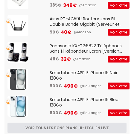
vitesses (33-45-78 trs/min) avec
349€
385€
voir l'offre
@Amazon
pre-ampli intégré et port USB
Asus RT-AC59U Routeur sans Fil
Double Bande Gigabit (Serveur et
Client VPN, Triple Vlan, Mode Point
40€
50€
voir l'offre
@Amazon
d'accès et Bridge, contrôle Parental,
Qos)
Panasonic KX-TG6822 Téléphones
Sans fil Répondeur Ecran [Version
Française]
32€
48€
voir l'offre
@Amazon
Smartphone APPLE iPhone 15 Noir
128Go
490€
500€
voir l'offre
@Boulanger
Smartphone APPLE iPhone 15 Bleu
128Go
490€
500€
voir l'offre
@Boulanger
VOIR TOUS LES BONS PLANS HI-TECH EN LIVE