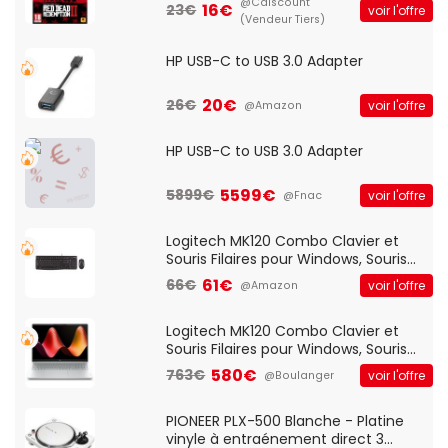
@Cdiscount
16€
23€
voir l'offre
(Vendeur Tiers)
HP USB-C to USB 3.0 Adapter
20€
26€
voir l'offre
@Amazon
HP USB-C to USB 3.0 Adapter
5599€
5899€
voir l'offre
@Fnac
Logitech MK120 Combo Clavier et
Souris Filaires pour Windows, Souris
Optique Filaire, Connexion USB Plug
61€
66€
voir l'offre
@Amazon
And Play, Confortable, Taille
Standard, PC/Portable, Clavier
QWERTY UK - Noir
Logitech MK120 Combo Clavier et
Souris Filaires pour Windows, Souris
Optique Filaire, Connexion USB Plug
580€
763€
voir l'offre
@Boulanger
And Play, Confortable, Taille
Standard, PC/Portable, Clavier
QWERTY UK - Noir
PIONEER PLX-500 Blanche - Platine
vinyle à entraénement direct 3