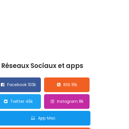
Réseaux Sociaux et apps
Facebook 103k
RSS 16k
Twitter 45k
Instagram 8k
App Mac