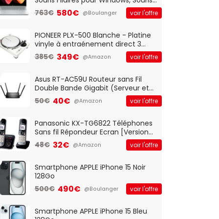
Optique Filaire, Connexion USB Plug
580€
763€
voir l'offre
@Boulanger
And Play, Confortable, Taille
Standard, PC/Portable, Clavier
QWERTY UK - Noir
PIONEER PLX-500 Blanche - Platine
vinyle à entraénement direct 3
vitesses (33-45-78 trs/min) avec
349€
385€
voir l'offre
@Amazon
pre-ampli intégré et port USB
Asus RT-AC59U Routeur sans Fil
Double Bande Gigabit (Serveur et
Client VPN, Triple Vlan, Mode Point
40€
50€
voir l'offre
@Amazon
d'accès et Bridge, contrôle
Parental, Qos)
Panasonic KX-TG6822 Téléphones
Sans fil Répondeur Ecran [Version
Française]
32€
48€
voir l'offre
@Amazon
Smartphone APPLE iPhone 15 Noir
128Go
490€
500€
voir l'offre
@Boulanger
Smartphone APPLE iPhone 15 Bleu