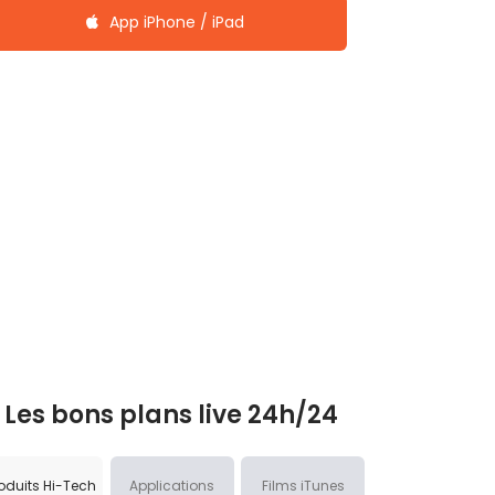
App iPhone / iPad
Les bons plans live 24h/24
oduits Hi-Tech
Applications
Films iTunes