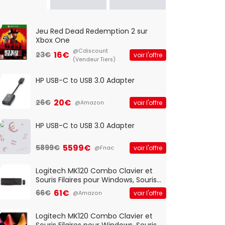
Jeu Red Dead Redemption 2 sur
Xbox One
@Cdiscount
16€
23€
voir l'offre
(Vendeur Tiers)
HP USB-C to USB 3.0 Adapter
20€
26€
voir l'offre
@Amazon
HP USB-C to USB 3.0 Adapter
5599€
5899€
voir l'offre
@Fnac
Logitech MK120 Combo Clavier et
Souris Filaires pour Windows, Souris
Optique Filaire, Connexion USB Plug
61€
66€
voir l'offre
@Amazon
And Play, Confortable, Taille
Standard, PC/Portable, Clavier
QWERTY UK - Noir
Logitech MK120 Combo Clavier et
Souris Filaires pour Windows, Souris