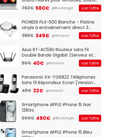
Optique Filaire, Connexion USB Plug
580€
763€
voir l'offre
@Boulanger
And Play, Confortable, Taille
Standard, PC/Portable, Clavier
QWERTY UK - Noir
PIONEER PLX-500 Blanche - Platine
vinyle à entraénement direct 3
vitesses (33-45-78 trs/min) avec
349€
385€
voir l'offre
@Amazon
pre-ampli intégré et port USB
Asus RT-AC59U Routeur sans Fil
Double Bande Gigabit (Serveur et
Client VPN, Triple Vlan, Mode Point
40€
50€
voir l'offre
@Amazon
d'accès et Bridge, contrôle
Parental, Qos)
Panasonic KX-TG6822 Téléphones
Sans fil Répondeur Ecran [Version
Française]
32€
48€
voir l'offre
@Amazon
Smartphone APPLE iPhone 15 Noir
128Go
490€
500€
voir l'offre
@Boulanger
Smartphone APPLE iPhone 15 Bleu