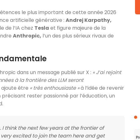
étences le plus important de cette année 2026
nce artificielle générative :
Andrej Karpathy,
e de l’IA chez
Tesla
et figure majeure de la
oindre
Anthropic,
l’un des plus sérieux rivaux de
fondamentale
hropic dans un message publié sur X :
« J’ai rejoint
nées à la frontière des LLM seront
 ajoute être
« très enthousiaste »
à l’idée de revenir
précisant rester passionné par l’éducation, un
d.
I think the next few years at the frontier of
m very excited to join the team here and get
Pr