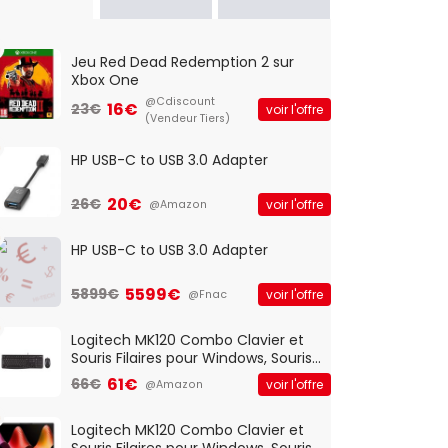
Jeu Red Dead Redemption 2 sur
Xbox One
@Cdiscount
16€
23€
voir l'offre
(Vendeur Tiers)
HP USB-C to USB 3.0 Adapter
20€
26€
voir l'offre
@Amazon
HP USB-C to USB 3.0 Adapter
5599€
5899€
voir l'offre
@Fnac
Logitech MK120 Combo Clavier et
Souris Filaires pour Windows, Souris
Optique Filaire, Connexion USB Plug
61€
66€
voir l'offre
@Amazon
And Play, Confortable, Taille
Standard, PC/Portable, Clavier
QWERTY UK - Noir
Logitech MK120 Combo Clavier et
Souris Filaires pour Windows, Souris