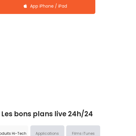
App iPhone / iPad
Les bons plans live 24h/24
oduits Hi-Tech
Applications
Films iTunes