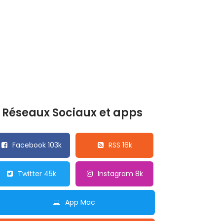
Réseaux Sociaux et apps
Facebook 103k
RSS 16k
Twitter 45k
Instagram 8k
App Mac