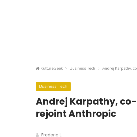
KultureGeek
Business Tech
Andrej Karpathy, co
Business Tech
Andrej Karpathy, co
rejoint Anthropic
Frederic L.