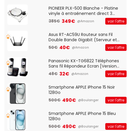
Standard, PC/Portable, Clavier
QWERTY UK - Noir
PIONEER PLX-500 Blanche - Platine
vinyle à entraénement direct 3
vitesses (33-45-78 trs/min) avec
349€
385€
voir l'offre
@Amazon
pre-ampli intégré et port USB
Asus RT-AC59U Routeur sans Fil
Double Bande Gigabit (Serveur et
Client VPN, Triple Vlan, Mode Point
40€
50€
voir l'offre
@Amazon
d'accès et Bridge, contrôle Parental,
Qos)
Panasonic KX-TG6822 Téléphones
Sans fil Répondeur Ecran [Version
Française]
32€
48€
voir l'offre
@Amazon
Smartphone APPLE iPhone 15 Noir
128Go
490€
500€
voir l'offre
@Boulanger
Smartphone APPLE iPhone 15 Bleu
128Go
490€
500€
voir l'offre
@Boulanger