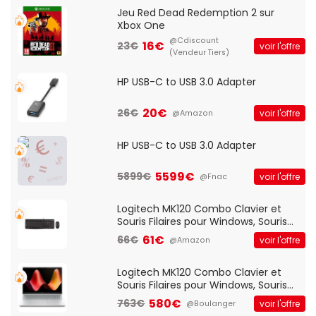
Jeu Red Dead Redemption 2 sur
Xbox One
@Cdiscount
16€
23€
voir l'offre
(Vendeur Tiers)
HP USB-C to USB 3.0 Adapter
20€
26€
voir l'offre
@Amazon
HP USB-C to USB 3.0 Adapter
5599€
5899€
voir l'offre
@Fnac
Logitech MK120 Combo Clavier et
Souris Filaires pour Windows, Souris
Optique Filaire, Connexion USB Plug
61€
66€
voir l'offre
@Amazon
And Play, Confortable, Taille
Standard, PC/Portable, Clavier
QWERTY UK - Noir
Logitech MK120 Combo Clavier et
Souris Filaires pour Windows, Souris
Optique Filaire, Connexion USB Plug
580€
763€
voir l'offre
@Boulanger
And Play, Confortable, Taille