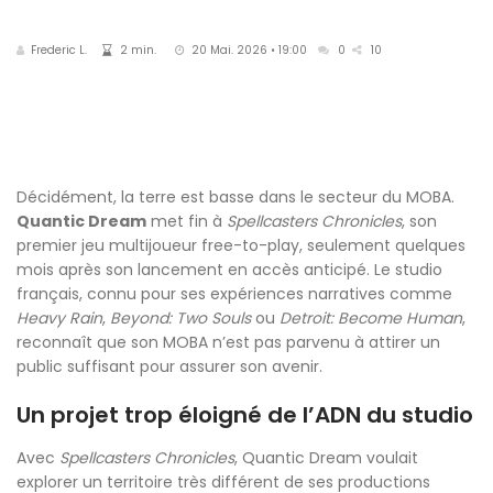
Frederic L.
2 min.
20 Mai. 2026 • 19:00
0
10
Décidément, la terre est basse dans le secteur du MOBA.
Quantic Dream
met fin à
Spellcasters Chronicles
, son
premier jeu multijoueur free-to-play, seulement quelques
mois après son lancement en accès anticipé. Le studio
français, connu pour ses expériences narratives comme
Heavy Rain
,
Beyond: Two Souls
ou
Detroit: Become Human
,
reconnaît que son MOBA n’est pas parvenu à attirer un
public suffisant pour assurer son avenir.
Un projet trop éloigné de l’ADN du studio
Avec
Spellcasters Chronicles
, Quantic Dream voulait
explorer un territoire très différent de ses productions