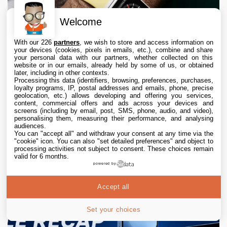
Welcome
With our 226
partners
, we wish to store and access information on
your devices (cookies, pixels in emails, etc.), combine and share
your personal data with our partners, whether collected on this
website or in our emails, already held by some of us, or obtained
later, including in other contexts.
Processing this data (identifiers, browsing, preferences, purchases,
loyalty programs, IP, postal addresses and emails, phone, precise
geolocation, etc.) allows developing and offering you services,
content, commercial offers and ads across your devices and
screens (including by email, post, SMS, phone, audio, and video),
personalising them, measuring their performance, and analysing
L’Apple Watch en céramique ferait bientôt
audiences.
You can "accept all" and withdraw your consent at any time via the
son retour
"cookie" icon
. You can also "set detailed preferences" and object to
processing activities not subject to consent. These choices remain
10 Aug. 2026 • 9:23
valid for 6 months.
powered by
Accept all
Set your choices