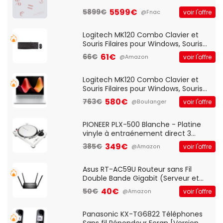
5599€
5899€
voir l'offre
@Fnac
Logitech MK120 Combo Clavier et
Souris Filaires pour Windows, Souris
Optique Filaire, Connexion USB Plug
61€
66€
voir l'offre
@Amazon
And Play, Confortable, Taille
Standard, PC/Portable, Clavier
QWERTY UK - Noir
Logitech MK120 Combo Clavier et
Souris Filaires pour Windows, Souris
Optique Filaire, Connexion USB Plug
580€
763€
voir l'offre
@Boulanger
And Play, Confortable, Taille
Standard, PC/Portable, Clavier
QWERTY UK - Noir
PIONEER PLX-500 Blanche - Platine
vinyle à entraénement direct 3
vitesses (33-45-78 trs/min) avec
349€
385€
voir l'offre
@Amazon
pre-ampli intégré et port USB
Asus RT-AC59U Routeur sans Fil
Double Bande Gigabit (Serveur et
Client VPN, Triple Vlan, Mode Point
40€
50€
voir l'offre
@Amazon
d'accès et Bridge, contrôle Parental,
Qos)
Panasonic KX-TG6822 Téléphones