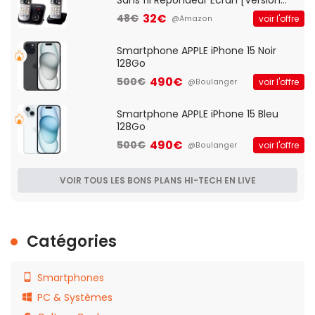
Sans fil Répondeur Ecran [Version
Française]
32€
48€
voir l'offre
@Amazon
Smartphone APPLE iPhone 15 Noir
128Go
490€
500€
voir l'offre
@Boulanger
Smartphone APPLE iPhone 15 Bleu
128Go
490€
500€
voir l'offre
@Boulanger
VOIR TOUS LES BONS PLANS HI-TECH EN LIVE
Catégories
Smartphones
PC & Systèmes