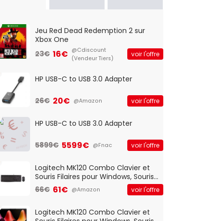
Jeu Red Dead Redemption 2 sur
Xbox One
@Cdiscount
16€
23€
voir l'offre
(Vendeur Tiers)
HP USB-C to USB 3.0 Adapter
20€
26€
voir l'offre
@Amazon
HP USB-C to USB 3.0 Adapter
5599€
5899€
voir l'offre
@Fnac
Logitech MK120 Combo Clavier et
Souris Filaires pour Windows, Souris
Optique Filaire, Connexion USB Plug
61€
66€
voir l'offre
@Amazon
And Play, Confortable, Taille
Standard, PC/Portable, Clavier
QWERTY UK - Noir
Logitech MK120 Combo Clavier et
Souris Filaires pour Windows, Souris