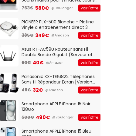
Optique Filaire, Connexion USB Plug
580€
763€
voir l'offre
@Boulanger
And Play, Confortable, Taille
Standard, PC/Portable, Clavier
QWERTY UK - Noir
PIONEER PLX-500 Blanche - Platine
vinyle à entraénement direct 3
vitesses (33-45-78 trs/min) avec
349€
385€
voir l'offre
@Amazon
pre-ampli intégré et port USB
Asus RT-AC59U Routeur sans Fil
Double Bande Gigabit (Serveur et
Client VPN, Triple Vlan, Mode Point
40€
50€
voir l'offre
@Amazon
d'accès et Bridge, contrôle
Parental, Qos)
Panasonic KX-TG6822 Téléphones
Sans fil Répondeur Ecran [Version
Française]
32€
48€
voir l'offre
@Amazon
Smartphone APPLE iPhone 15 Noir
128Go
490€
500€
voir l'offre
@Boulanger
Smartphone APPLE iPhone 15 Bleu