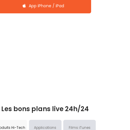
App iPhone / iPad
Les bons plans live 24h/24
oduits Hi-Tech
Applications
Films iTunes