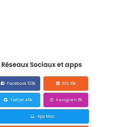
Réseaux Sociaux et apps
Facebook 103k
RSS 16k
Twitter 45k
Instagram 8k
App Mac