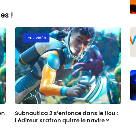
es !
Jeux vidéo
on
Subnautica 2 s’enfonce dans le flou :
l’éditeur Krafton quitte le navire ?