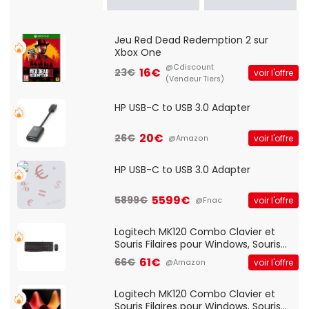
Jeu Red Dead Redemption 2 sur
Xbox One
@Cdiscount
16€
23€
voir l'offre
(Vendeur Tiers)
HP USB-C to USB 3.0 Adapter
20€
26€
voir l'offre
@Amazon
HP USB-C to USB 3.0 Adapter
5599€
5899€
voir l'offre
@Fnac
Logitech MK120 Combo Clavier et
Souris Filaires pour Windows, Souris
Optique Filaire, Connexion USB Plug
61€
66€
voir l'offre
@Amazon
And Play, Confortable, Taille
Standard, PC/Portable, Clavier
QWERTY UK - Noir
Logitech MK120 Combo Clavier et
Souris Filaires pour Windows, Souris