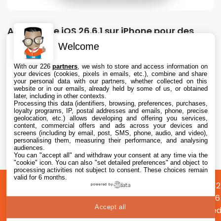
Apple teste iOS 26.6.1 sur iPhone pour des
correctifs
Welcome
7 Aug. 2026 • 16:35
With our 226
partners
, we wish to store and access information on
your devices (cookies, pixels in emails, etc.), combine and share
your personal data with our partners, whether collected on this
website or in our emails, already held by some of us, or obtained
later, including in other contexts.
Processing this data (identifiers, browsing, preferences, purchases,
loyalty programs, IP, postal addresses and emails, phone, precise
geolocation, etc.) allows developing and offering you services,
content, commercial offers and ads across your devices and
L’iPhone original de 2007 perd son dernier
screens (including by email, post, SMS, phone, audio, and video),
réseau mobile aux États-Unis avec l’arrêt de
personalising them, measuring their performance, and analysing
audiences.
la 2G
You can "accept all" and withdraw your consent at any time via the
7 Aug. 2026 • 15:55
"cookie" icon
. You can also "set detailed preferences" and object to
processing activities not subject to consent. These choices remain
valid for 6 months.
A
Préférences
Confidentialité
© 2012
powered by
propos
cookies
2026
Accept all
i2CMed