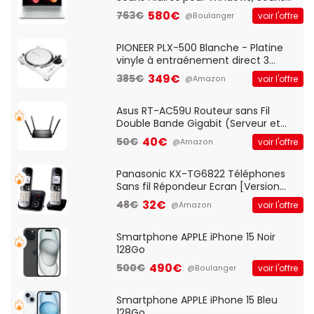
Optique Filaire, Connexion USB Plug
580€
763€
voir l'offre
@Boulanger
And Play, Confortable, Taille
Standard, PC/Portable, Clavier
QWERTY UK - Noir
PIONEER PLX-500 Blanche - Platine
vinyle à entraénement direct 3
vitesses (33-45-78 trs/min) avec
349€
385€
voir l'offre
@Amazon
pre-ampli intégré et port USB
Asus RT-AC59U Routeur sans Fil
Double Bande Gigabit (Serveur et
Client VPN, Triple Vlan, Mode Point
40€
50€
voir l'offre
@Amazon
d'accès et Bridge, contrôle Parental,
Qos)
Panasonic KX-TG6822 Téléphones
Sans fil Répondeur Ecran [Version
Française]
32€
48€
voir l'offre
@Amazon
Smartphone APPLE iPhone 15 Noir
128Go
490€
500€
voir l'offre
@Boulanger
Smartphone APPLE iPhone 15 Bleu
128Go