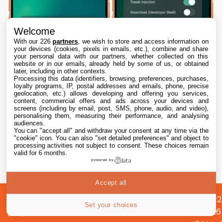
Welcome
With our 226
partners
, we wish to store and access information on
your devices (cookies, pixels in emails, etc.), combine and share
your personal data with our partners, whether collected on this
website or in our emails, already held by some of us, or obtained
later, including in other contexts.
Processing this data (identifiers, browsing, preferences, purchases,
loyalty programs, IP, postal addresses and emails, phone, precise
geolocation, etc.) allows developing and offering you services,
content, commercial offers and ads across your devices and
screens (including by email, post, SMS, phone, audio, and video),
personalising them, measuring their performance, and analysing
audiences.
You can "accept all" and withdraw your consent at any time via the
"cookie" icon
. You can also "set detailed preferences" and object to
Dopamine 3, le jailbreak pour iOS 26 sur
processing activities not subject to consent. These choices remain
iPhone, est disponible
valid for 6 months.
powered by
7 Aug. 2026 • 22:44
Accept all
A
Préférences
Confidentialité
© 2012
Set your choices
propos
cookies
2026