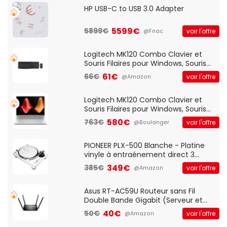
HP USB-C to USB 3.0 Adapter
5599€
5899€
voir l'offre
@Fnac
Logitech MK120 Combo Clavier et
Souris Filaires pour Windows, Souris
Optique Filaire, Connexion USB Plug
61€
66€
voir l'offre
@Amazon
And Play, Confortable, Taille
Standard, PC/Portable, Clavier
QWERTY UK - Noir
Logitech MK120 Combo Clavier et
Souris Filaires pour Windows, Souris
Optique Filaire, Connexion USB Plug
580€
763€
voir l'offre
@Boulanger
And Play, Confortable, Taille
Standard, PC/Portable, Clavier
QWERTY UK - Noir
PIONEER PLX-500 Blanche - Platine
vinyle à entraénement direct 3
vitesses (33-45-78 trs/min) avec
349€
385€
voir l'offre
@Amazon
pre-ampli intégré et port USB
Asus RT-AC59U Routeur sans Fil
Double Bande Gigabit (Serveur et
Client VPN, Triple Vlan, Mode Point
40€
50€
voir l'offre
@Amazon
d'accès et Bridge, contrôle Parental,