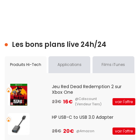
Les bons plans live 24h/24
Produits Hi-Tech
Applications
Films iTunes
Jeu Red Dead Redemption 2 sur
Xbox One
@Cdiscount
16€
23€
voir l'offre
(Vendeur Tiers)
HP USB-C to USB 3.0 Adapter
20€
26€
voir l'offre
@Amazon