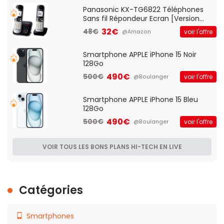
Qos)
Panasonic KX-TG6822 Téléphones
Sans fil Répondeur Ecran [Version
Française]
32€
48€
voir l'offre
@Amazon
Smartphone APPLE iPhone 15 Noir
128Go
490€
500€
voir l'offre
@Boulanger
Smartphone APPLE iPhone 15 Bleu
128Go
490€
500€
voir l'offre
@Boulanger
VOIR TOUS LES BONS PLANS HI-TECH EN LIVE
Catégories
Smartphones