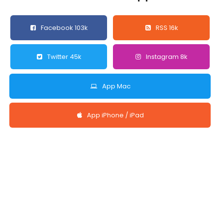
Facebook 103k
RSS 16k
Twitter 45k
Instagram 8k
App Mac
App iPhone / iPad