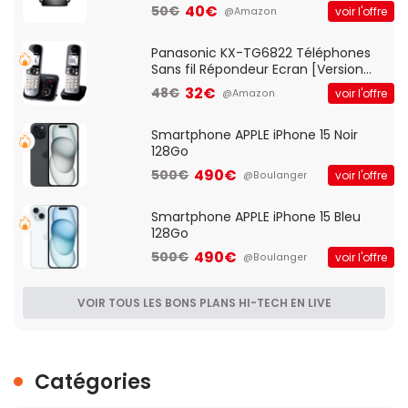
Client VPN, Triple Vlan, Mode Point
40€
50€
voir l'offre
@Amazon
d'accès et Bridge, contrôle Parental,
Qos)
Panasonic KX-TG6822 Téléphones
Sans fil Répondeur Ecran [Version
Française]
32€
48€
voir l'offre
@Amazon
Smartphone APPLE iPhone 15 Noir
128Go
490€
500€
voir l'offre
@Boulanger
Smartphone APPLE iPhone 15 Bleu
128Go
490€
500€
voir l'offre
@Boulanger
VOIR TOUS LES BONS PLANS HI-TECH EN LIVE
Catégories