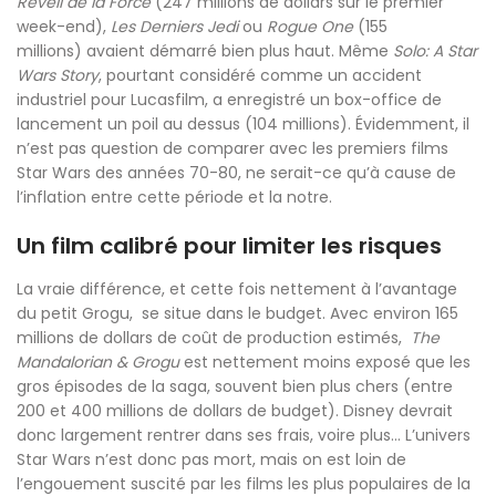
Réveil de la Force
(247 millions de dollars sur le premier
week-end),
Les Derniers Jedi
ou
Rogue One
(155
millions) avaient démarré bien plus haut. Même
Solo: A Star
Wars Story
, pourtant considéré comme un accident
industriel pour Lucasfilm, a enregistré un box-office de
lancement un poil au dessus (104 millions). Évidemment, il
n’est pas question de comparer avec les premiers films
Star Wars des années 70-80, ne serait-ce qu’à cause de
l’inflation entre cette période et la notre.
Un film calibré pour limiter les risques
La vraie différence, et cette fois nettement à l’avantage
du petit Grogu, se situe dans le budget. Avec environ 165
millions de dollars de coût de production estimés,
The
Mandalorian & Grogu
est nettement moins exposé que les
gros épisodes de la saga, souvent bien plus chers (entre
200 et 400 millions de dollars de budget). Disney devrait
donc largement rentrer dans ses frais, voire plus… L’univers
Star Wars n’est donc pas mort, mais on est loin de
l’engouement suscité par les films les plus populaires de la