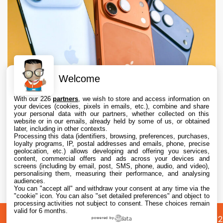
Welcome
With our 226
partners
, we wish to store and access information on
your devices (cookies, pixels in emails, etc.), combine and share
your personal data with our partners, whether collected on this
website or in our emails, already held by some of us, or obtained
later, including in other contexts.
Processing this data (identifiers, browsing, preferences, purchases,
loyalty programs, IP, postal addresses and emails, phone, precise
geolocation, etc.) allows developing and offering you services,
content, commercial offers and ads across your devices and
Apple augmente les valeurs de reprise des
screens (including by email, post, SMS, phone, audio, and video),
iPhone, iPad, Mac et Apple Watch
personalising them, measuring their performance, and analysing
audiences.
You can "accept all" and withdraw your consent at any time via the
6 Aug. 2026 • 19:02
"cookie" icon
. You can also "set detailed preferences" and object to
processing activities not subject to consent. These choices remain
valid for 6 months.
A
Préférences
Confidentialité
© 2012
powered by