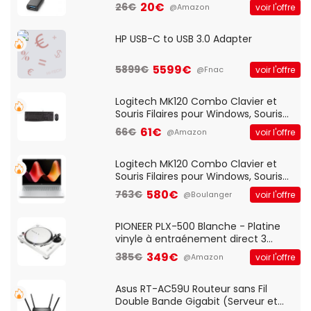
20€
26€
voir l'offre
@Amazon
HP USB-C to USB 3.0 Adapter
5599€
5899€
voir l'offre
@Fnac
Logitech MK120 Combo Clavier et
Souris Filaires pour Windows, Souris
Optique Filaire, Connexion USB Plug
61€
66€
voir l'offre
@Amazon
And Play, Confortable, Taille
Standard, PC/Portable, Clavier
QWERTY UK - Noir
Logitech MK120 Combo Clavier et
Souris Filaires pour Windows, Souris
Optique Filaire, Connexion USB Plug
580€
763€
voir l'offre
@Boulanger
And Play, Confortable, Taille
Standard, PC/Portable, Clavier
QWERTY UK - Noir
PIONEER PLX-500 Blanche - Platine
vinyle à entraénement direct 3
vitesses (33-45-78 trs/min) avec
349€
385€
voir l'offre
@Amazon
pre-ampli intégré et port USB
Asus RT-AC59U Routeur sans Fil
Double Bande Gigabit (Serveur et