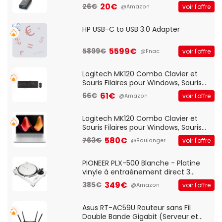
20€
26€
voir l'offre
@Amazon
HP USB-C to USB 3.0 Adapter
5599€
5899€
voir l'offre
@Fnac
Logitech MK120 Combo Clavier et
Souris Filaires pour Windows, Souris
Optique Filaire, Connexion USB Plug
61€
66€
voir l'offre
@Amazon
And Play, Confortable, Taille
Standard, PC/Portable, Clavier
QWERTY UK - Noir
Logitech MK120 Combo Clavier et
Souris Filaires pour Windows, Souris
Optique Filaire, Connexion USB Plug
580€
763€
voir l'offre
@Boulanger
And Play, Confortable, Taille
Standard, PC/Portable, Clavier
QWERTY UK - Noir
PIONEER PLX-500 Blanche - Platine
vinyle à entraénement direct 3
vitesses (33-45-78 trs/min) avec
349€
385€
voir l'offre
@Amazon
pre-ampli intégré et port USB
Asus RT-AC59U Routeur sans Fil
Double Bande Gigabit (Serveur et