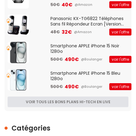
Client VPN, Triple Vlan, Mode Point
40€
50€
voir l'offre
@Amazon
d'accès et Bridge, contrôle Parental,
Qos)
Panasonic KX-TG6822 Téléphones
Sans fil Répondeur Ecran [Version
Française]
32€
48€
voir l'offre
@Amazon
Smartphone APPLE iPhone 15 Noir
128Go
490€
500€
voir l'offre
@Boulanger
Smartphone APPLE iPhone 15 Bleu
128Go
490€
500€
voir l'offre
@Boulanger
VOIR TOUS LES BONS PLANS HI-TECH EN LIVE
Catégories