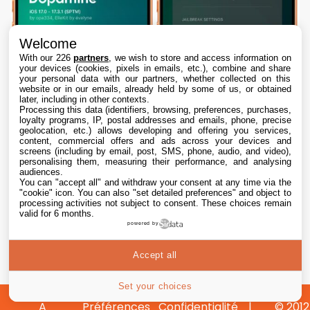
Welcome
With our 226
partners
, we wish to store and access information on
your devices (cookies, pixels in emails, etc.), combine and share
your personal data with our partners, whether collected on this
website or in our emails, already held by some of us, or obtained
later, including in other contexts.
Processing this data (identifiers, browsing, preferences, purchases,
loyalty programs, IP, postal addresses and emails, phone, precise
geolocation, etc.) allows developing and offering you services,
content, commercial offers and ads across your devices and
screens (including by email, post, SMS, phone, audio, and video),
personalising them, measuring their performance, and analysing
audiences.
You can "accept all" and withdraw your consent at any time via the
"cookie" icon
. You can also "set detailed preferences" and object to
processing activities not subject to consent. These choices remain
valid for 6 months.
Dopamine 3, le jailbreak pour iOS 26 sur
powered by
iPhone, est disponible
Accept all
7 Aug. 2026 • 22:44
Set your choices
A
Préférences
Confidentialité
© 2012