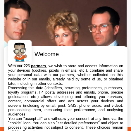
Welcome
With our 226
partners
, we wish to store and access information on
your devices (cookies, pixels in emails, etc.), combine and share
your personal data with our partners, whether collected on this
website or in our emails, already held by some of us, or obtained
later, including in other contexts.
Processing this data (identifiers, browsing, preferences, purchases,
loyalty programs, IP, postal addresses and emails, phone, precise
geolocation, etc.) allows developing and offering you services,
content, commercial offers and ads across your devices and
Apple TV abandonne le projet de série Le
screens (including by email, post, SMS, phone, audio, and video),
Bûcher des Vanités après des désaccords
personalising them, measuring their performance, and analysing
audiences.
créatifs
You can "accept all" and withdraw your consent at any time via the
6 Aug. 2026 • 17:20
"cookie" icon
. You can also "set detailed preferences" and object to
processing activities not subject to consent. These choices remain