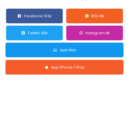
Facebook 103k
RSS 16k
Twitter 45k
Instagram 8k
App Mac
App iPhone / iPad