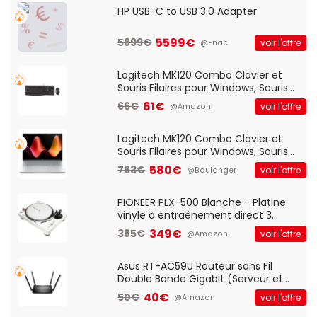
HP USB-C to USB 3.0 Adapter
5599€
5899€
voir l'offre
@Fnac
Logitech MK120 Combo Clavier et
Souris Filaires pour Windows, Souris
Optique Filaire, Connexion USB Plug
61€
66€
voir l'offre
@Amazon
And Play, Confortable, Taille
Standard, PC/Portable, Clavier
QWERTY UK - Noir
Logitech MK120 Combo Clavier et
Souris Filaires pour Windows, Souris
Optique Filaire, Connexion USB Plug
580€
763€
voir l'offre
@Boulanger
And Play, Confortable, Taille
Standard, PC/Portable, Clavier
QWERTY UK - Noir
PIONEER PLX-500 Blanche - Platine
vinyle à entraénement direct 3
vitesses (33-45-78 trs/min) avec
349€
385€
voir l'offre
@Amazon
pre-ampli intégré et port USB
Asus RT-AC59U Routeur sans Fil
Double Bande Gigabit (Serveur et
Client VPN, Triple Vlan, Mode Point
40€
50€
voir l'offre
@Amazon
d'accès et Bridge, contrôle Parental,
Qos)