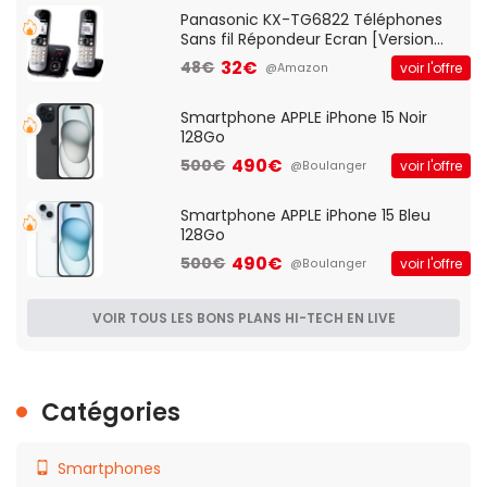
Panasonic KX-TG6822 Téléphones
Sans fil Répondeur Ecran [Version
Française]
32€
48€
voir l'offre
@Amazon
Smartphone APPLE iPhone 15 Noir
128Go
490€
500€
voir l'offre
@Boulanger
Smartphone APPLE iPhone 15 Bleu
128Go
490€
500€
voir l'offre
@Boulanger
VOIR TOUS LES BONS PLANS HI-TECH EN LIVE
Catégories
Smartphones