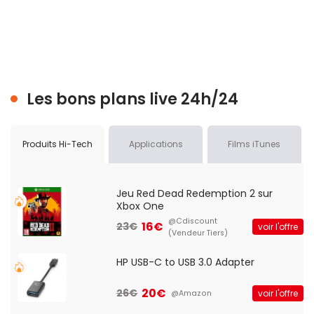
Les bons plans live 24h/24
Produits Hi-Tech
Applications
Films iTunes
Jeu Red Dead Redemption 2 sur
Xbox One
@Cdiscount
16€
23€
voir l'offre
(Vendeur Tiers)
HP USB-C to USB 3.0 Adapter
20€
26€
voir l'offre
@Amazon