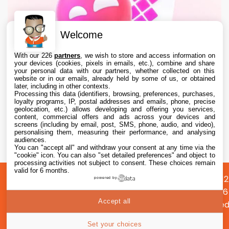
Welcome
With our 226
partners
, we wish to store and access information on
your devices (cookies, pixels in emails, etc.), combine and share
your personal data with our partners, whether collected on this
website or in our emails, already held by some of us, or obtained
later, including in other contexts.
Processing this data (identifiers, browsing, preferences, purchases,
loyalty programs, IP, postal addresses and emails, phone, precise
geolocation, etc.) allows developing and offering you services,
content, commercial offers and ads across your devices and
MacPaw et Liquid AI préparent une couche
screens (including by email, post, SMS, phone, audio, and video),
d’IA locale pour les applications Mac
personalising them, measuring their performance, and analysing
audiences.
You can "accept all" and withdraw your consent at any time via the
5 Aug. 2026 • 19:50
"cookie" icon
. You can also "set detailed preferences" and object to
processing activities not subject to consent. These choices remain
valid for 6 months.
A
Préférences
Confidentialité
© 2012
powered by
propos
cookies
2026
Accept all
i2CMed
|
Set your choices