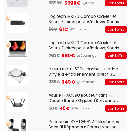
5599€
5899€
voir l'offre
@Fnac
Logitech MK120 Combo Clavier et
Souris Filaires pour Windows, Souris
Optique Filaire, Connexion USB Plug
61€
66€
voir l'offre
@Amazon
And Play, Confortable, Taille
Standard, PC/Portable, Clavier
QWERTY UK - Noir
Logitech MK120 Combo Clavier et
Souris Filaires pour Windows, Souris
Optique Filaire, Connexion USB Plug
580€
763€
voir l'offre
@Boulanger
And Play, Confortable, Taille
Standard, PC/Portable, Clavier
QWERTY UK - Noir
PIONEER PLX-500 Blanche - Platine
vinyle à entraénement direct 3
vitesses (33-45-78 trs/min) avec
349€
385€
voir l'offre
@Amazon
pre-ampli intégré et port USB
Asus RT-AC59U Routeur sans Fil
Double Bande Gigabit (Serveur et
Client VPN, Triple Vlan, Mode Point
40€
50€
voir l'offre
@Amazon
d'accès et Bridge, contrôle Parental,
Qos)
Panasonic KX-TG6822 Téléphones
Sans fil Répondeur Ecran [Version