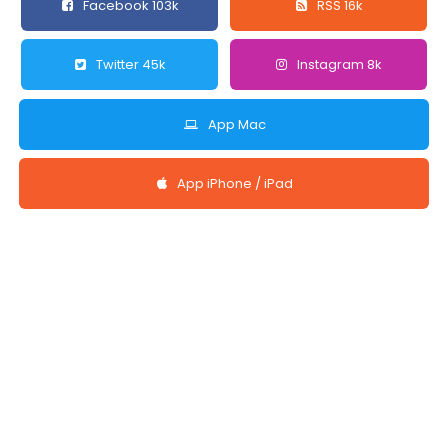
Facebook 103k
RSS 16k
Twitter 45k
Instagram 8k
App Mac
App iPhone / iPad