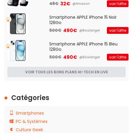
Française]
32€
48€
voir l'offre
@Amazon
Smartphone APPLE iPhone 15 Noir
128Go
490€
500€
voir l'offre
@Boulanger
Smartphone APPLE iPhone 15 Bleu
128Go
490€
500€
voir l'offre
@Boulanger
VOIR TOUS LES BONS PLANS HI-TECH EN LIVE
Catégories
Smartphones
PC & Systèmes
Culture Geek