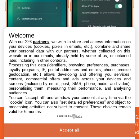
Welcome
With our 226
partners
, we wish to store and access information on
your devices (cookies, pixels in emails, etc.), combine and share
your personal data with our partners, whether collected on this
website or in our emails, already held by some of us, or obtained
later, including in other contexts.
Processing this data (identifiers, browsing, preferences, purchases,
loyalty programs, IP, postal addresses and emails, phone, precise
geolocation, etc.) allows developing and offering you services,
content, commercial offers and ads across your devices and
Dopamine 3, le jailbreak pour iOS 26 sur
screens (including by email, post, SMS, phone, audio, and video),
iPhone, est disponible
personalising them, measuring their performance, and analysing
audiences.
You can "accept all" and withdraw your consent at any time via the
7 Aug. 2026 • 22:44
"cookie" icon
. You can also "set detailed preferences" and object to
processing activities not subject to consent. These choices remain
valid for 6 months.
A
Préférences
Confidentialité
© 2012
powered by
propos
cookies
2026
Accept all
i2CMed