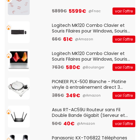
5599€
5899€
voir l'offre
@Fnac
Logitech MK120 Combo Clavier et
Souris Filaires pour Windows, Souris
Optique Filaire, Connexion USB Plug
61€
66€
voir l'offre
@Amazon
And Play, Confortable, Taille
Standard, PC/Portable, Clavier
QWERTY UK - Noir
Logitech MK120 Combo Clavier et
Souris Filaires pour Windows, Souris
Optique Filaire, Connexion USB Plug
580€
763€
voir l'offre
@Boulanger
And Play, Confortable, Taille
Standard, PC/Portable, Clavier
QWERTY UK - Noir
PIONEER PLX-500 Blanche - Platine
vinyle à entraénement direct 3
vitesses (33-45-78 trs/min) avec
349€
385€
voir l'offre
@Amazon
pre-ampli intégré et port USB
Asus RT-AC59U Routeur sans Fil
Double Bande Gigabit (Serveur et
Client VPN, Triple Vlan, Mode Point
40€
50€
voir l'offre
@Amazon
d'accès et Bridge, contrôle Parental,
Qos)
Panasonic KX-TG6822 Téléphones