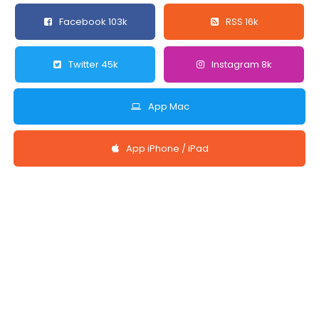
Facebook 103k
RSS 16k
Twitter 45k
Instagram 8k
App Mac
App iPhone / iPad