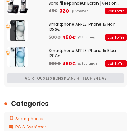
Sans fil Répondeur Ecran [Version
Française]
32€
48€
voir l'offre
@Amazon
Smartphone APPLE iPhone 15 Noir
128Go
490€
500€
voir l'offre
@Boulanger
Smartphone APPLE iPhone 15 Bleu
128Go
490€
500€
voir l'offre
@Boulanger
VOIR TOUS LES BONS PLANS HI-TECH EN LIVE
Catégories
Smartphones
PC & Systèmes