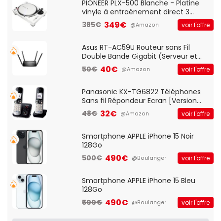
QWERTY UK - Noir
PIONEER PLX-500 Blanche - Platine
vinyle à entraénement direct 3
vitesses (33-45-78 trs/min) avec
349€
385€
voir l'offre
@Amazon
pre-ampli intégré et port USB
Asus RT-AC59U Routeur sans Fil
Double Bande Gigabit (Serveur et
Client VPN, Triple Vlan, Mode Point
40€
50€
voir l'offre
@Amazon
d'accès et Bridge, contrôle Parental,
Qos)
Panasonic KX-TG6822 Téléphones
Sans fil Répondeur Ecran [Version
Française]
32€
48€
voir l'offre
@Amazon
Smartphone APPLE iPhone 15 Noir
128Go
490€
500€
voir l'offre
@Boulanger
Smartphone APPLE iPhone 15 Bleu
128Go
490€
500€
voir l'offre
@Boulanger