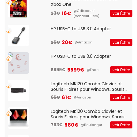
Xbox One
@Cdiscount
16€
23€
voir l'offre
(Vendeur Tiers)
HP USB-C to USB 3.0 Adapter
20€
26€
voir l'offre
@Amazon
HP USB-C to USB 3.0 Adapter
5599€
5899€
voir l'offre
@Fnac
Logitech MK120 Combo Clavier et
Souris Filaires pour Windows, Souris
Optique Filaire, Connexion USB Plug
61€
66€
voir l'offre
@Amazon
And Play, Confortable, Taille
Standard, PC/Portable, Clavier
QWERTY UK - Noir
Logitech MK120 Combo Clavier et
Souris Filaires pour Windows, Souris
Optique Filaire, Connexion USB Plug
580€
763€
voir l'offre
@Boulanger
And Play, Confortable, Taille
Standard, PC/Portable, Clavier