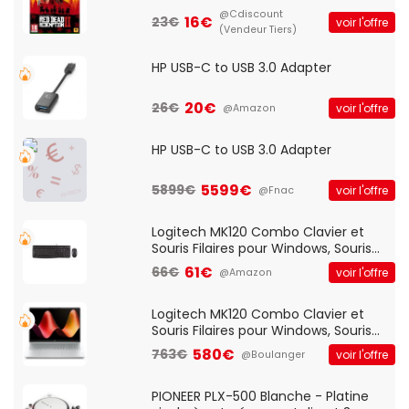
@Cdiscount
16€
23€
voir l'offre
(Vendeur Tiers)
HP USB-C to USB 3.0 Adapter
20€
26€
voir l'offre
@Amazon
HP USB-C to USB 3.0 Adapter
5599€
5899€
voir l'offre
@Fnac
Logitech MK120 Combo Clavier et
Souris Filaires pour Windows, Souris
Optique Filaire, Connexion USB Plug
61€
66€
voir l'offre
@Amazon
And Play, Confortable, Taille
Standard, PC/Portable, Clavier
QWERTY UK - Noir
Logitech MK120 Combo Clavier et
Souris Filaires pour Windows, Souris
Optique Filaire, Connexion USB Plug
580€
763€
voir l'offre
@Boulanger
And Play, Confortable, Taille
Standard, PC/Portable, Clavier
QWERTY UK - Noir
PIONEER PLX-500 Blanche - Platine