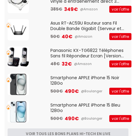
vinyle à entraénement direct 3
vitesses (33-45-78 trs/min) avec
349€
385€
voir l'offre
@Amazon
pre-ampli intégré et port USB
Asus RT-AC59U Routeur sans Fil
Double Bande Gigabit (Serveur et
Client VPN, Triple Vlan, Mode Point
40€
50€
voir l'offre
@Amazon
d'accès et Bridge, contrôle Parental,
Qos)
Panasonic KX-TG6822 Téléphones
Sans fil Répondeur Ecran [Version
Française]
32€
48€
voir l'offre
@Amazon
Smartphone APPLE iPhone 15 Noir
128Go
490€
500€
voir l'offre
@Boulanger
Smartphone APPLE iPhone 15 Bleu
128Go
490€
500€
voir l'offre
@Boulanger
VOIR TOUS LES BONS PLANS HI-TECH EN LIVE