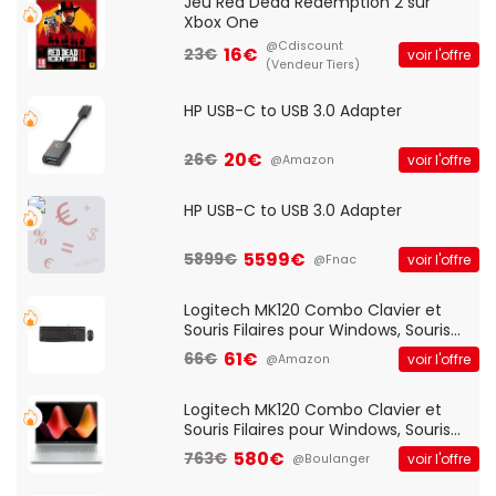
Jeu Red Dead Redemption 2 sur
Xbox One
@Cdiscount
16€
23€
voir l'offre
(Vendeur Tiers)
HP USB-C to USB 3.0 Adapter
20€
26€
voir l'offre
@Amazon
HP USB-C to USB 3.0 Adapter
5599€
5899€
voir l'offre
@Fnac
Logitech MK120 Combo Clavier et
Souris Filaires pour Windows, Souris
Optique Filaire, Connexion USB Plug
61€
66€
voir l'offre
@Amazon
And Play, Confortable, Taille
Standard, PC/Portable, Clavier
QWERTY UK - Noir
Logitech MK120 Combo Clavier et
Souris Filaires pour Windows, Souris
Optique Filaire, Connexion USB Plug
580€
763€
voir l'offre
@Boulanger
And Play, Confortable, Taille
Standard, PC/Portable, Clavier