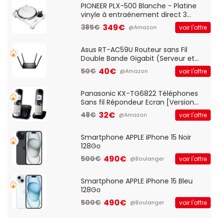
QWERTY UK - Noir
PIONEER PLX-500 Blanche - Platine
vinyle à entraénement direct 3
vitesses (33-45-78 trs/min) avec
349€
385€
voir l'offre
@Amazon
pre-ampli intégré et port USB
Asus RT-AC59U Routeur sans Fil
Double Bande Gigabit (Serveur et
Client VPN, Triple Vlan, Mode Point
40€
50€
voir l'offre
@Amazon
d'accès et Bridge, contrôle Parental,
Qos)
Panasonic KX-TG6822 Téléphones
Sans fil Répondeur Ecran [Version
Française]
32€
48€
voir l'offre
@Amazon
Smartphone APPLE iPhone 15 Noir
128Go
490€
500€
voir l'offre
@Boulanger
Smartphone APPLE iPhone 15 Bleu
128Go
490€
500€
voir l'offre
@Boulanger