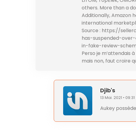
LITOM, TopElek, OMOR
others. More than a do
Additionally, Amazon h
international marketpl
Source :
https://sell
has-suspended-over-a
in-fake-review-sche
Perso je m’attendais à
mais non, faut croire q
Djib's
13 Mai. 2021 • 09:31
Aukey possède 