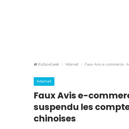
KultureGeek
Internet
Faux Avis e-commerce : A
Internet
Faux Avis e-commerc
suspendu les comptes
chinoises