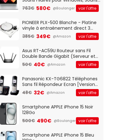
Optique Filaire, Connexion USB Plug
580€
763€
voir l'offre
@Boulanger
And Play, Confortable, Taille
Standard, PC/Portable, Clavier
QWERTY UK - Noir
PIONEER PLX-500 Blanche - Platine
vinyle à entraénement direct 3
vitesses (33-45-78 trs/min) avec
349€
385€
voir l'offre
@Amazon
pre-ampli intégré et port USB
Asus RT-AC59U Routeur sans Fil
Double Bande Gigabit (Serveur et
Client VPN, Triple Vlan, Mode Point
40€
50€
voir l'offre
@Amazon
d'accès et Bridge, contrôle
Parental, Qos)
Panasonic KX-TG6822 Téléphones
Sans fil Répondeur Ecran [Version
Française]
32€
48€
voir l'offre
@Amazon
Smartphone APPLE iPhone 15 Noir
128Go
490€
500€
voir l'offre
@Boulanger
Smartphone APPLE iPhone 15 Bleu