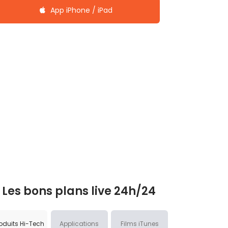
App iPhone / iPad
Les bons plans live 24h/24
oduits Hi-Tech
Applications
Films iTunes