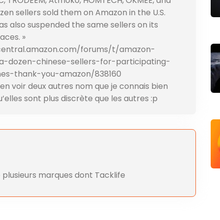
C, TRODEEM, Atmoko, HOMTECH, OKMEE, and
zen sellers sold them on Amazon in the U.S.
as also suspended the same sellers on its
aces. »
ercentral.amazon.com/forums/t/amazon-
-dozen-chinese-sellers-for-participating-
mes-thank-you-amazon/838160
 en voir deux autres nom que je connais bien
u’elles sont plus discrète que les autres :p
plusieurs marques dont Tacklife