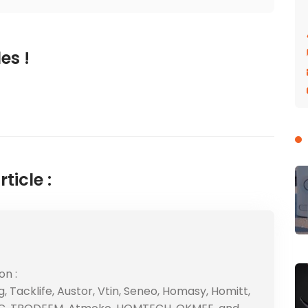
es !
ticle :
on :
, Tacklife, Austor, Vtin, Seneo, Homasy, Homitt,