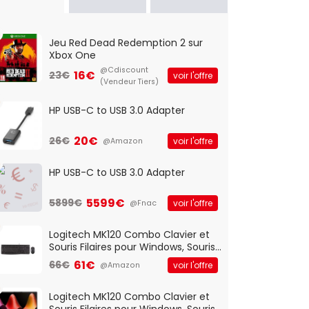
Jeu Red Dead Redemption 2 sur
Xbox One
@Cdiscount
16€
23€
voir l'offre
(Vendeur Tiers)
HP USB-C to USB 3.0 Adapter
20€
26€
voir l'offre
@Amazon
HP USB-C to USB 3.0 Adapter
5599€
5899€
voir l'offre
@Fnac
Logitech MK120 Combo Clavier et
Souris Filaires pour Windows, Souris
Optique Filaire, Connexion USB Plug
61€
66€
voir l'offre
@Amazon
And Play, Confortable, Taille
Standard, PC/Portable, Clavier
QWERTY UK - Noir
Logitech MK120 Combo Clavier et
Souris Filaires pour Windows, Souris