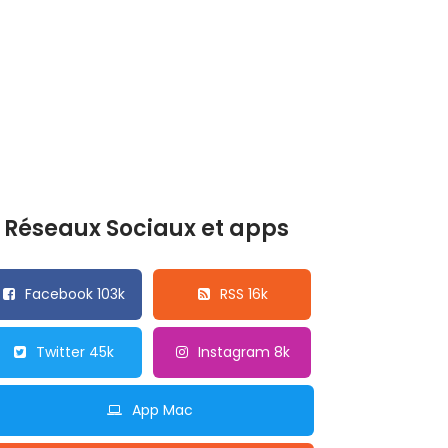
Réseaux Sociaux et apps
Facebook 103k
RSS 16k
Twitter 45k
Instagram 8k
App Mac