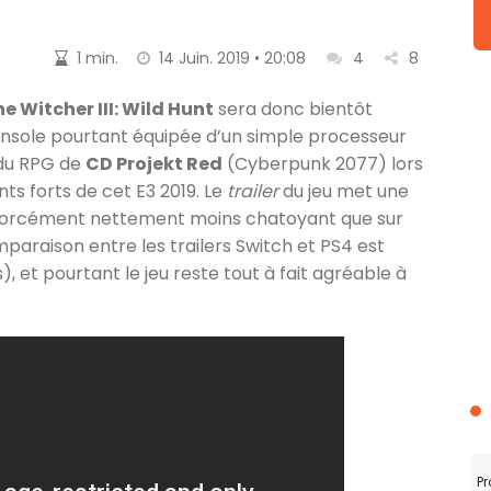
1 min.
14 Juin. 2019 • 20:08
4
8
e Witcher III: Wild Hunt
sera donc bientôt
onsole pourtant équipée d’un simple processeur
 du RPG de
CD Projekt Red
(Cyberpunk 2077) lors
ts forts de cet E3 2019. Le
trailer
du jeu met une
t forcément nettement moins chatoyant que sur
mparaison entre les trailers Switch et PS4 est
), et pourtant le jeu reste tout à fait agréable à
Pr