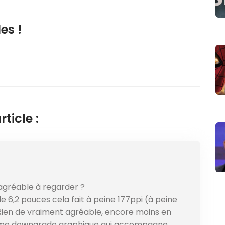
es !
ticle :
t agréable à regarder ?
e 6,2 pouces cela fait à peine 177ppi (à peine
 Rien de vraiment agréable, encore moins en
orme downgrade graphique qui accompagne