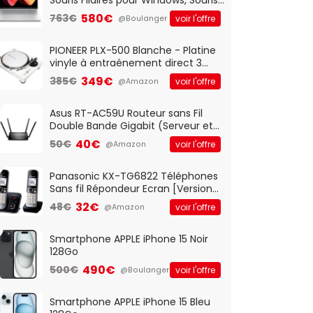
Optique Filaire, Connexion USB Plug
580€
763€
voir l'offre
@Boulanger
And Play, Confortable, Taille
Standard, PC/Portable, Clavier
QWERTY UK - Noir
PIONEER PLX-500 Blanche - Platine
vinyle à entraénement direct 3
vitesses (33-45-78 trs/min) avec
349€
385€
voir l'offre
@Amazon
pre-ampli intégré et port USB
Asus RT-AC59U Routeur sans Fil
Double Bande Gigabit (Serveur et
Client VPN, Triple Vlan, Mode Point
40€
50€
voir l'offre
@Amazon
d'accès et Bridge, contrôle
Parental, Qos)
Panasonic KX-TG6822 Téléphones
Sans fil Répondeur Ecran [Version
Française]
32€
48€
voir l'offre
@Amazon
Smartphone APPLE iPhone 15 Noir
128Go
490€
500€
voir l'offre
@Boulanger
Smartphone APPLE iPhone 15 Bleu