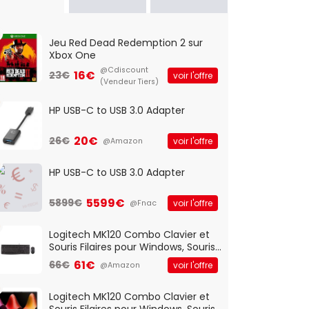
Jeu Red Dead Redemption 2 sur
Xbox One
@Cdiscount
16€
23€
voir l'offre
(Vendeur Tiers)
HP USB-C to USB 3.0 Adapter
20€
26€
voir l'offre
@Amazon
HP USB-C to USB 3.0 Adapter
5599€
5899€
voir l'offre
@Fnac
Logitech MK120 Combo Clavier et
Souris Filaires pour Windows, Souris
Optique Filaire, Connexion USB Plug
61€
66€
voir l'offre
@Amazon
And Play, Confortable, Taille
Standard, PC/Portable, Clavier
QWERTY UK - Noir
Logitech MK120 Combo Clavier et
Souris Filaires pour Windows, Souris