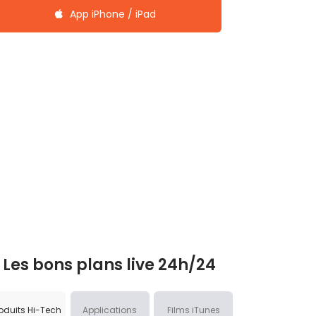
App iPhone / iPad
Les bons plans live 24h/24
oduits Hi-Tech
Applications
Films iTunes