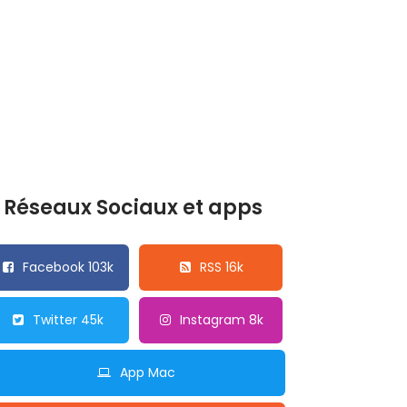
Réseaux Sociaux et apps
Facebook 103k
RSS 16k
Twitter 45k
Instagram 8k
App Mac