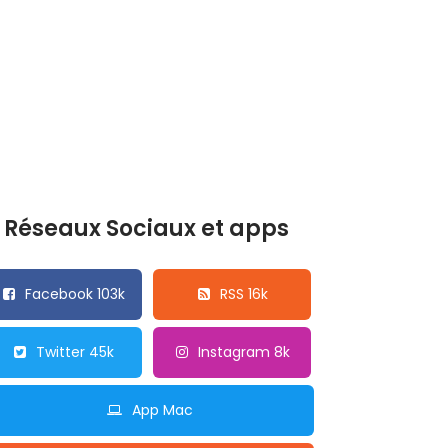
Réseaux Sociaux et apps
Facebook 103k
RSS 16k
Twitter 45k
Instagram 8k
App Mac