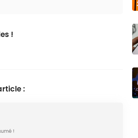
es !
ticle :
sumé !