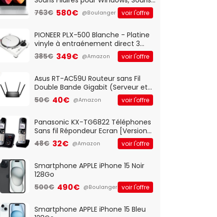
Optique Filaire, Connexion USB Plug
580€
763€
voir l'offre
@Boulanger
And Play, Confortable, Taille
Standard, PC/Portable, Clavier
QWERTY UK - Noir
PIONEER PLX-500 Blanche - Platine
vinyle à entraénement direct 3
vitesses (33-45-78 trs/min) avec
349€
385€
voir l'offre
@Amazon
pre-ampli intégré et port USB
Asus RT-AC59U Routeur sans Fil
Double Bande Gigabit (Serveur et
Client VPN, Triple Vlan, Mode Point
40€
50€
voir l'offre
@Amazon
d'accès et Bridge, contrôle
Parental, Qos)
Panasonic KX-TG6822 Téléphones
Sans fil Répondeur Ecran [Version
Française]
32€
48€
voir l'offre
@Amazon
Smartphone APPLE iPhone 15 Noir
128Go
490€
500€
voir l'offre
@Boulanger
Smartphone APPLE iPhone 15 Bleu