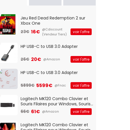
Jeu Red Dead Redemption 2 sur
Xbox One
@Cdiscount
16€
23€
voir l'offre
(Vendeur Tiers)
HP USB-C to USB 3.0 Adapter
20€
26€
voir l'offre
@Amazon
HP USB-C to USB 3.0 Adapter
5599€
5899€
voir l'offre
@Fnac
Logitech MK120 Combo Clavier et
Souris Filaires pour Windows, Souris
Optique Filaire, Connexion USB Plug
61€
66€
voir l'offre
@Amazon
And Play, Confortable, Taille
Standard, PC/Portable, Clavier
QWERTY UK - Noir
Logitech MK120 Combo Clavier et
Souris Filaires pour Windows, Souris