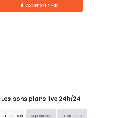
App iPhone / iPad
Les bons plans live 24h/24
oduits Hi-Tech
Applications
Films iTunes