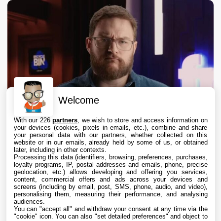
Welcome
With our 226
partners
, we wish to store and access information on
your devices (cookies, pixels in emails, etc.), combine and share
your personal data with our partners, whether collected on this
website or in our emails, already held by some of us, or obtained
later, including in other contexts.
Processing this data (identifiers, browsing, preferences, purchases,
loyalty programs, IP, postal addresses and emails, phone, precise
geolocation, etc.) allows developing and offering you services,
content, commercial offers and ads across your devices and
Procès Apple vs Prosser : Apple critique le
screens (including by email, post, SMS, phone, audio, and video),
silence du leaker
personalising them, measuring their performance, and analysing
audiences.
You can "accept all" and withdraw your consent at any time via the
6 Aug. 2026 • 22:40
"cookie" icon
. You can also "set detailed preferences" and object to