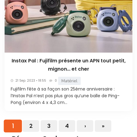
Instax Pal : Fujifilm présente un APN tout petit,
mignon… et cher
Matériel
21 Sep. 2023 • 18:55
0
Fujifilm fête à sa façon son 25ème anniversaire :
l’Instax Pal n’est pas plus gros qu’une balle de Ping-
Pong (environ 4 x 4,3 cm...
1
2
3
4
›
»