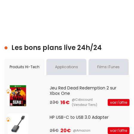
Les bons plans live 24h/24
Produits Hi-Tech
Applications
Films iTunes
Jeu Red Dead Redemption 2 sur
Xbox One
@Cdiscount
16€
23€
voir l'offre
(Vendeur Tiers)
HP USB-C to USB 3.0 Adapter
20€
26€
voir l'offre
@Amazon