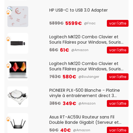
HP USB-C to USB 3.0 Adapter
5599€
5899€
voir l'offre
@Fnac
Logitech MK120 Combo Clavier et
Souris Filaires pour Windows, Souris
Optique Filaire, Connexion USB Plug
61€
66€
voir l'offre
@Amazon
And Play, Confortable, Taille
Standard, PC/Portable, Clavier
QWERTY UK - Noir
Logitech MK120 Combo Clavier et
Souris Filaires pour Windows, Souris
Optique Filaire, Connexion USB Plug
580€
763€
voir l'offre
@Boulanger
And Play, Confortable, Taille
Standard, PC/Portable, Clavier
QWERTY UK - Noir
PIONEER PLX-500 Blanche - Platine
vinyle à entraénement direct 3
vitesses (33-45-78 trs/min) avec
349€
385€
voir l'offre
@Amazon
pre-ampli intégré et port USB
Asus RT-AC59U Routeur sans Fil
Double Bande Gigabit (Serveur et
Client VPN, Triple Vlan, Mode Point
40€
50€
voir l'offre
@Amazon