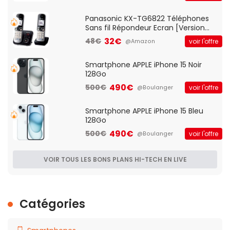
d'accès et Bridge, contrôle Parental,
Qos)
Panasonic KX-TG6822 Téléphones
Sans fil Répondeur Ecran [Version
Française]
32€
48€
voir l'offre
@Amazon
Smartphone APPLE iPhone 15 Noir
128Go
490€
500€
voir l'offre
@Boulanger
Smartphone APPLE iPhone 15 Bleu
128Go
490€
500€
voir l'offre
@Boulanger
VOIR TOUS LES BONS PLANS HI-TECH EN LIVE
Catégories