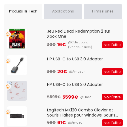
Produits Hi-Tech
Applications
Films iTunes
Jeu Red Dead Redemption 2 sur
Xbox One
@Cdiscount
16€
23€
voir l'offre
(Vendeur Tiers)
HP USB-C to USB 3.0 Adapter
20€
26€
voir l'offre
@Amazon
HP USB-C to USB 3.0 Adapter
5599€
5899€
voir l'offre
@Fnac
Logitech MK120 Combo Clavier et
Souris Filaires pour Windows, Souris
Optique Filaire, Connexion USB Plug
61€
66€
voir l'offre
@Amazon
And Play, Confortable, Taille