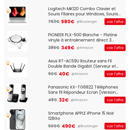
Standard, PC/Portable, Clavier
QWERTY UK - Noir
Logitech MK120 Combo Clavier et
Souris Filaires pour Windows, Souris
Optique Filaire, Connexion USB Plug
580€
763€
voir l'offre
@Boulanger
And Play, Confortable, Taille
Standard, PC/Portable, Clavier
QWERTY UK - Noir
PIONEER PLX-500 Blanche - Platine
vinyle à entraénement direct 3
vitesses (33-45-78 trs/min) avec
349€
385€
voir l'offre
@Amazon
pre-ampli intégré et port USB
Asus RT-AC59U Routeur sans Fil
Double Bande Gigabit (Serveur et
Client VPN, Triple Vlan, Mode Point
40€
50€
voir l'offre
@Amazon
d'accès et Bridge, contrôle Parental,
Qos)
Panasonic KX-TG6822 Téléphones
Sans fil Répondeur Ecran [Version
Française]
32€
48€
voir l'offre
@Amazon
Smartphone APPLE iPhone 15 Noir
128Go
490€
500€
voir l'offre
@Boulanger