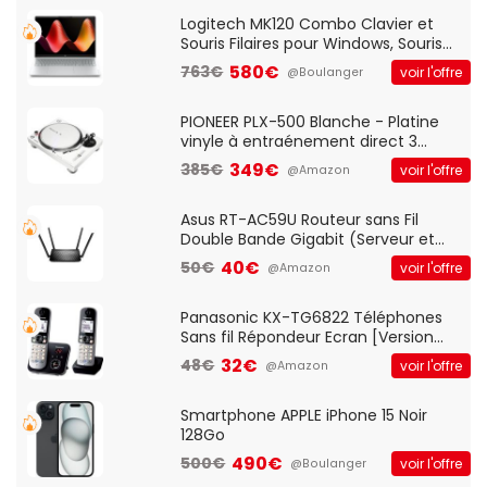
Standard, PC/Portable, Clavier
QWERTY UK - Noir
Logitech MK120 Combo Clavier et
Souris Filaires pour Windows, Souris
Optique Filaire, Connexion USB Plug
580€
763€
voir l'offre
@Boulanger
And Play, Confortable, Taille
Standard, PC/Portable, Clavier
QWERTY UK - Noir
PIONEER PLX-500 Blanche - Platine
vinyle à entraénement direct 3
vitesses (33-45-78 trs/min) avec
349€
385€
voir l'offre
@Amazon
pre-ampli intégré et port USB
Asus RT-AC59U Routeur sans Fil
Double Bande Gigabit (Serveur et
Client VPN, Triple Vlan, Mode Point
40€
50€
voir l'offre
@Amazon
d'accès et Bridge, contrôle Parental,
Qos)
Panasonic KX-TG6822 Téléphones
Sans fil Répondeur Ecran [Version
Française]
32€
48€
voir l'offre
@Amazon
Smartphone APPLE iPhone 15 Noir
128Go
490€
500€
voir l'offre
@Boulanger