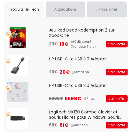
Produits Hi-Tech
Applications
Films iTunes
Jeu Red Dead Redemption 2 sur
Xbox One
@Cdiscount
16€
23€
voir l'offre
(Vendeur Tiers)
HP USB-C to USB 3.0 Adapter
20€
26€
voir l'offre
@Amazon
HP USB-C to USB 3.0 Adapter
5599€
5899€
voir l'offre
@Fnac
Logitech MK120 Combo Clavier et
Souris Filaires pour Windows, Souris
Optique Filaire, Connexion USB Plug
61€
66€
voir l'offre
@Amazon
And Play, Confortable, Taille