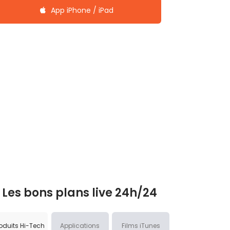
App iPhone / iPad
Les bons plans live 24h/24
oduits Hi-Tech
Applications
Films iTunes