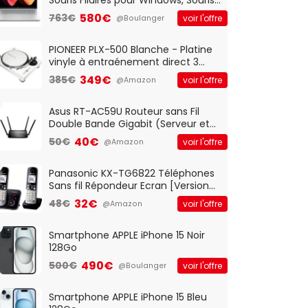
Optique Filaire, Connexion USB Plug
580€
763€
voir l'offre
@Boulanger
And Play, Confortable, Taille
Standard, PC/Portable, Clavier
QWERTY UK - Noir
PIONEER PLX-500 Blanche - Platine
vinyle à entraénement direct 3
vitesses (33-45-78 trs/min) avec
349€
385€
voir l'offre
@Amazon
pre-ampli intégré et port USB
Asus RT-AC59U Routeur sans Fil
Double Bande Gigabit (Serveur et
Client VPN, Triple Vlan, Mode Point
40€
50€
voir l'offre
@Amazon
d'accès et Bridge, contrôle
Parental, Qos)
Panasonic KX-TG6822 Téléphones
Sans fil Répondeur Ecran [Version
Française]
32€
48€
voir l'offre
@Amazon
Smartphone APPLE iPhone 15 Noir
128Go
490€
500€
voir l'offre
@Boulanger
Smartphone APPLE iPhone 15 Bleu