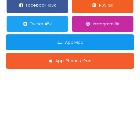
Facebook 103k
RSS 16k
Twitter 45k
Instagram 8k
App Mac
App iPhone / iPad