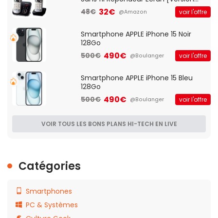
Française]
32€
48€
voir l'offre
@Amazon
Smartphone APPLE iPhone 15 Noir
128Go
490€
500€
voir l'offre
@Boulanger
Smartphone APPLE iPhone 15 Bleu
128Go
490€
500€
voir l'offre
@Boulanger
VOIR TOUS LES BONS PLANS HI-TECH EN LIVE
Catégories
Smartphones
PC & Systèmes