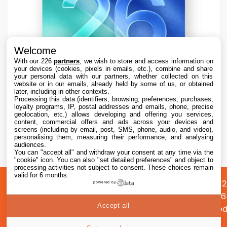
Welcome
With our 226
partners
, we wish to store and access information on
your devices (cookies, pixels in emails, etc.), combine and share
your personal data with our partners, whether collected on this
website or in our emails, already held by some of us, or obtained
later, including in other contexts.
Processing this data (identifiers, browsing, preferences, purchases,
loyalty programs, IP, postal addresses and emails, phone, precise
geolocation, etc.) allows developing and offering you services,
content, commercial offers and ads across your devices and
Apple teste iOS 26.6.1 sur iPhone pour des
screens (including by email, post, SMS, phone, audio, and video),
correctifs
personalising them, measuring their performance, and analysing
audiences.
You can "accept all" and withdraw your consent at any time via the
7 Aug. 2026 • 16:35
"cookie" icon
. You can also "set detailed preferences" and object to
processing activities not subject to consent. These choices remain
valid for 6 months.
A
Préférences
Confidentialité
© 2012
powered by
propos
cookies
2026
Accept all
i2CMed
|