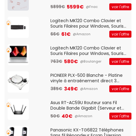
5599€
5899€
voir l'offre
@Fnac
Logitech MK120 Combo Clavier et
Souris Filaires pour Windows, Souris
Optique Filaire, Connexion USB Plug
61€
66€
voir l'offre
@Amazon
And Play, Confortable, Taille
Standard, PC/Portable, Clavier
QWERTY UK - Noir
Logitech MK120 Combo Clavier et
Souris Filaires pour Windows, Souris
Optique Filaire, Connexion USB Plug
580€
763€
voir l'offre
@Boulanger
And Play, Confortable, Taille
Standard, PC/Portable, Clavier
QWERTY UK - Noir
PIONEER PLX-500 Blanche - Platine
vinyle à entraénement direct 3
vitesses (33-45-78 trs/min) avec
349€
385€
voir l'offre
@Amazon
pre-ampli intégré et port USB
Asus RT-AC59U Routeur sans Fil
Double Bande Gigabit (Serveur et
Client VPN, Triple Vlan, Mode Point
40€
50€
voir l'offre
@Amazon
d'accès et Bridge, contrôle Parental,
Qos)
Panasonic KX-TG6822 Téléphones
Sans fil Répondeur Ecran [Version