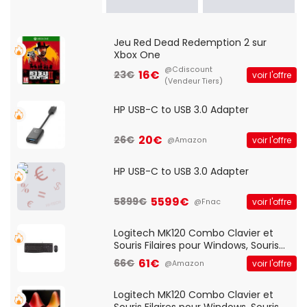
Jeu Red Dead Redemption 2 sur
Xbox One
@Cdiscount
16€
23€
voir l'offre
(Vendeur Tiers)
HP USB-C to USB 3.0 Adapter
20€
26€
voir l'offre
@Amazon
HP USB-C to USB 3.0 Adapter
5599€
5899€
voir l'offre
@Fnac
Logitech MK120 Combo Clavier et
Souris Filaires pour Windows, Souris
Optique Filaire, Connexion USB Plug
61€
66€
voir l'offre
@Amazon
And Play, Confortable, Taille
Standard, PC/Portable, Clavier
QWERTY UK - Noir
Logitech MK120 Combo Clavier et
Souris Filaires pour Windows, Souris