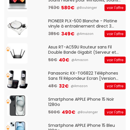
Optique Filaire, Connexion USB Plug
580€
763€
voir l'offre
@Boulanger
And Play, Confortable, Taille
Standard, PC/Portable, Clavier
QWERTY UK - Noir
PIONEER PLX-500 Blanche - Platine
vinyle à entraénement direct 3
vitesses (33-45-78 trs/min) avec
349€
385€
voir l'offre
@Amazon
pre-ampli intégré et port USB
Asus RT-AC59U Routeur sans Fil
Double Bande Gigabit (Serveur et
Client VPN, Triple Vlan, Mode Point
40€
50€
voir l'offre
@Amazon
d'accès et Bridge, contrôle Parental,
Qos)
Panasonic KX-TG6822 Téléphones
Sans fil Répondeur Ecran [Version
Française]
32€
48€
voir l'offre
@Amazon
Smartphone APPLE iPhone 15 Noir
128Go
490€
500€
voir l'offre
@Boulanger
Smartphone APPLE iPhone 15 Bleu