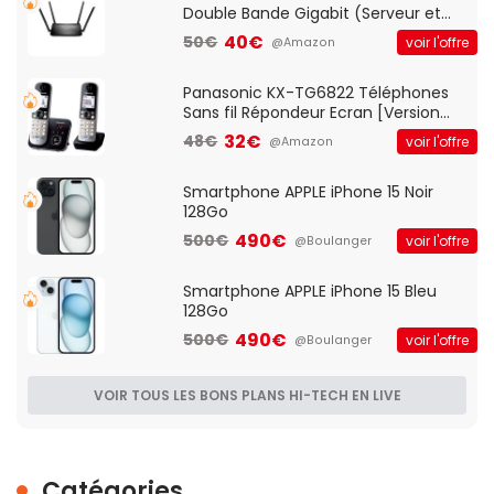
Double Bande Gigabit (Serveur et
Client VPN, Triple Vlan, Mode Point
40€
50€
voir l'offre
@Amazon
d'accès et Bridge, contrôle Parental,
Qos)
Panasonic KX-TG6822 Téléphones
Sans fil Répondeur Ecran [Version
Française]
32€
48€
voir l'offre
@Amazon
Smartphone APPLE iPhone 15 Noir
128Go
490€
500€
voir l'offre
@Boulanger
Smartphone APPLE iPhone 15 Bleu
128Go
490€
500€
voir l'offre
@Boulanger
VOIR TOUS LES BONS PLANS HI-TECH EN LIVE
Catégories