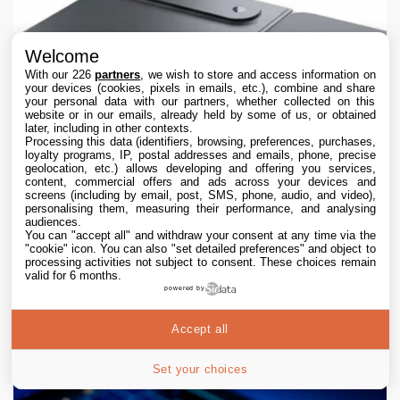
Welcome
With our 226
partners
, we wish to store and access information on
your devices (cookies, pixels in emails, etc.), combine and share
your personal data with our partners, whether collected on this
website or in our emails, already held by some of us, or obtained
later, including in other contexts.
Processing this data (identifiers, browsing, preferences, purchases,
loyalty programs, IP, postal addresses and emails, phone, precise
geolocation, etc.) allows developing and offering you services,
content, commercial offers and ads across your devices and
screens (including by email, post, SMS, phone, audio, and video),
personalising them, measuring their performance, and analysing
audiences.
You can "accept all" and withdraw your consent at any time via the
"cookie" icon
. You can also "set detailed preferences" and object to
processing activities not subject to consent. These choices remain
valid for 6 months.
powered by
iPhone Ultra pliable : les deux coloris se
dévoilent en images
Accept all
9 Aug. 2026 • 8:04
Set your choices