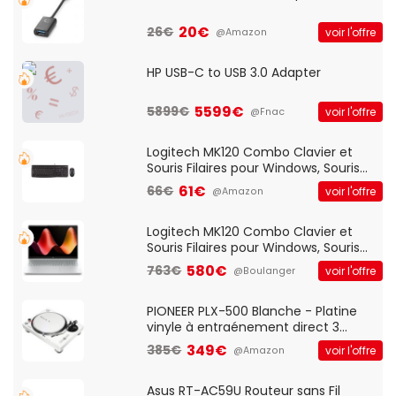
20€
26€
voir l'offre
@Amazon
HP USB-C to USB 3.0 Adapter
5599€
5899€
voir l'offre
@Fnac
Logitech MK120 Combo Clavier et
Souris Filaires pour Windows, Souris
Optique Filaire, Connexion USB Plug
61€
66€
voir l'offre
@Amazon
And Play, Confortable, Taille
Standard, PC/Portable, Clavier
QWERTY UK - Noir
Logitech MK120 Combo Clavier et
Souris Filaires pour Windows, Souris
Optique Filaire, Connexion USB Plug
580€
763€
voir l'offre
@Boulanger
And Play, Confortable, Taille
Standard, PC/Portable, Clavier
QWERTY UK - Noir
PIONEER PLX-500 Blanche - Platine
vinyle à entraénement direct 3
vitesses (33-45-78 trs/min) avec
349€
385€
voir l'offre
@Amazon
pre-ampli intégré et port USB
Asus RT-AC59U Routeur sans Fil