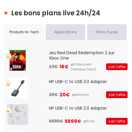
Les bons plans live 24h/24
Produits Hi-Tech
Applications
Films iTunes
Jeu Red Dead Redemption 2 sur
Xbox One
@Cdiscount
16€
23€
voir l'offre
(Vendeur Tiers)
HP USB-C to USB 3.0 Adapter
20€
26€
voir l'offre
@Amazon
HP USB-C to USB 3.0 Adapter
5599€
5899€
voir l'offre
@Fnac