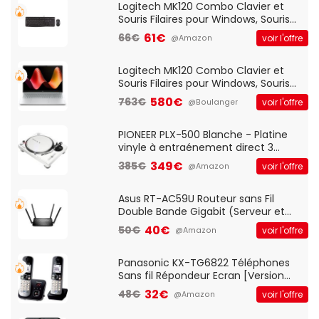
Logitech MK120 Combo Clavier et
Souris Filaires pour Windows, Souris
Optique Filaire, Connexion USB Plug
61€
66€
voir l'offre
@Amazon
And Play, Confortable, Taille
Standard, PC/Portable, Clavier
QWERTY UK - Noir
Logitech MK120 Combo Clavier et
Souris Filaires pour Windows, Souris
Optique Filaire, Connexion USB Plug
580€
763€
voir l'offre
@Boulanger
And Play, Confortable, Taille
Standard, PC/Portable, Clavier
QWERTY UK - Noir
PIONEER PLX-500 Blanche - Platine
vinyle à entraénement direct 3
vitesses (33-45-78 trs/min) avec
349€
385€
voir l'offre
@Amazon
pre-ampli intégré et port USB
Asus RT-AC59U Routeur sans Fil
Double Bande Gigabit (Serveur et
Client VPN, Triple Vlan, Mode Point
40€
50€
voir l'offre
@Amazon
d'accès et Bridge, contrôle Parental,
Qos)
Panasonic KX-TG6822 Téléphones
Sans fil Répondeur Ecran [Version
Française]
32€
48€
voir l'offre
@Amazon